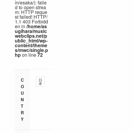
m/esaka/): faile
d to open strea
m: HTTP reque
st failed! HTTP/
1.1 403 Forbidd
en in
/home/as
ugihara/music
webclips.net/p
ublic_html/wp-
content/theme
s/mwc/single.p
hp
on line
72
C
日
本
O
U
N
T
R
Y