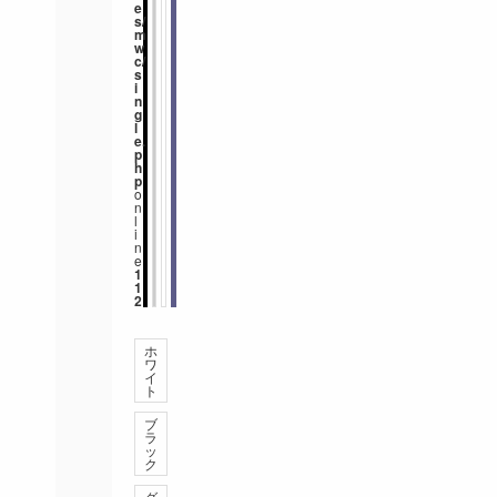
e
s/
m
w
c/
s
i
n
g
l
e.
p
h
p
o
n
l
i
n
e
1
1
2
ホ
ワ
イ
ト
ブ
ラ
ッ
ク
グ