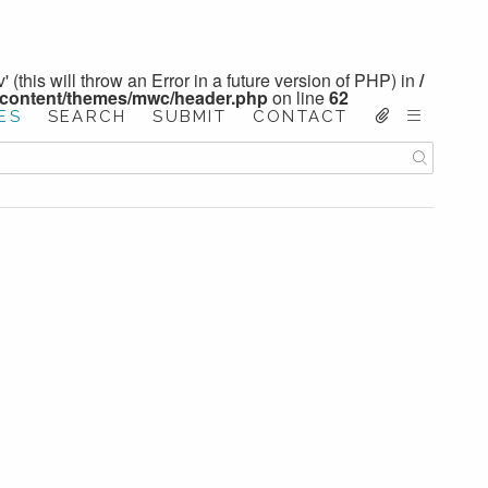
 (this will throw an Error in a future version of PHP) in
/
-content/themes/mwc/header.php
on line
62
ES
SEARCH
SUBMIT
CONTACT