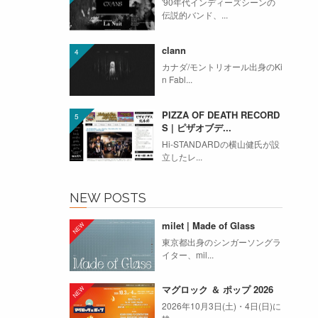
'90年代インディーズシーンの
伝説的バンド、...
clann
カナダ/モントリオール出身のKi
n Fabl...
PIZZA OF DEATH RECORD
S | ピザオブデ...
Hi-STANDARDの横山健氏が設
立したレ...
NEW POSTS
milet | Made of Glass
東京都出身のシンガーソングラ
イター、mil...
マグロック ＆ ポップ 2026
2026年10月3日(土)・4日(日)に