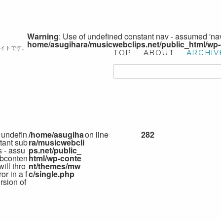
Warning
: Use of undefined constant nav - assumed 'nav'
home/asugihara/musicwebclips.net/public_html/wp
サイトです。
TOP
ABOUT
ARCHIV
 undefin
/home/asugiha
on line
282
tant sub
ra/musicwebcli
s - assu
ps.net/public_
bconten
html/wp-conte
 will thro
nt/themes/mw
or in a f
c/single.php
rsion of