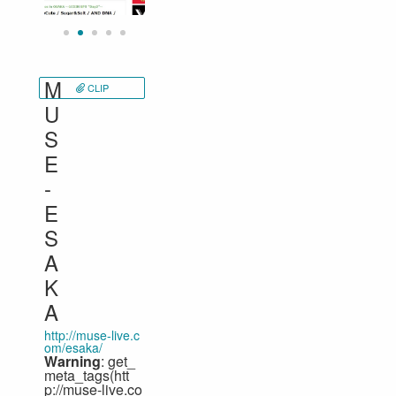
M
CLIP
U
S
E
-
E
S
A
K
A
http://muse-live.c
om/esaka/
Warning
: get_
meta_tags(htt
p://muse-live.co