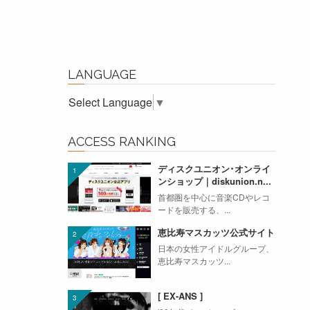
LANGUAGE
Select Language
▼
ACCESS RANKING
ディスクユニオン･オンライ
ンショップ｜diskunion.n...
首都圏を中心に音楽CDやレコ
ードを販売する、...
恵比寿マスカッツ公式サイト
日本の女性アイドルグループ、
恵比寿マスカッツ...
[ EX-ANS ]