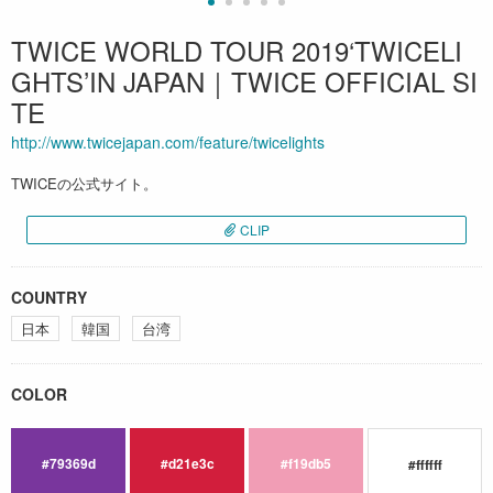
TWICE WORLD TOUR 2019‘TWICELI
GHTS’IN JAPAN｜TWICE OFFICIAL SI
TE
http://www.twicejapan.com/feature/twicelights
TWICEの公式サイト。
CLIP
COUNTRY
日本
韓国
台湾
COLOR
#79369d
#d21e3c
#f19db5
#ffffff