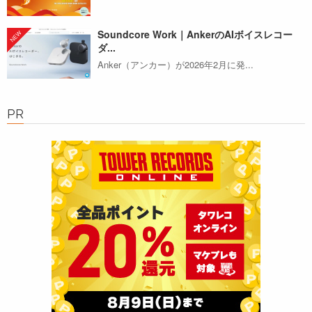
Soundcore Work｜AnkerのAIボイスレコー
ダ...
Anker（アンカー）が2026年2月に発...
PR