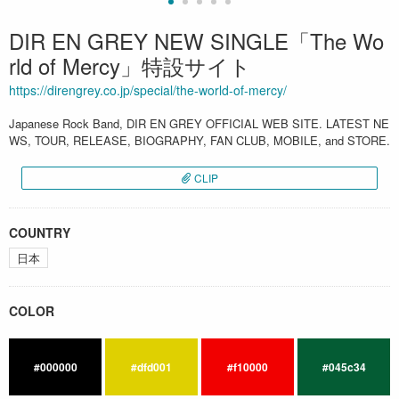
DIR EN GREY NEW SINGLE「The Wo
rld of Mercy」特設サイト
https://direngrey.co.jp/special/the-world-of-mercy/
Japanese Rock Band, DIR EN GREY OFFICIAL WEB SITE. LATEST NE
WS, TOUR, RELEASE, BIOGRAPHY, FAN CLUB, MOBILE, and STORE.
CLIP
COUNTRY
日本
COLOR
#000000
#dfd001
#f10000
#045c34