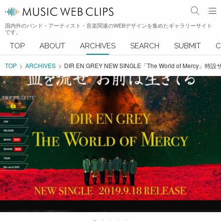
国内外のバンド・アーティスト・音楽関連のWEBデザインを集めたギャラリーサイト
です。
TOP
ABOUT
ARCHIVES
SEARCH
SUBMIT
C
TOP
ARCHIVES
DIR EN GREY NEW SINGLE「The World of Merc