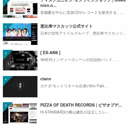
nion.n...
首都圏を中心に音楽CDやレコードを販売する、...
恵比寿マスカッツ公式サイト
日本の女性アイドルグループ、恵比寿マスカッツ...
[ EX-ANS ]
'90年代インディーズシーンの伝説的バンド、...
clann
カナダ/モントリオール出身のKin Fabl...
PIZZA OF DEATH RECORDS | ピザオブデ...
Hi-STANDARDの横山健氏が設立したレ...