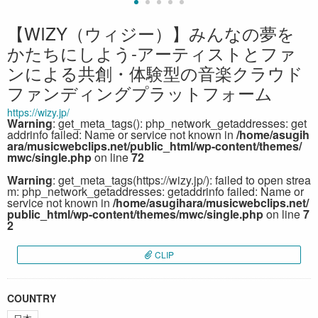
【WIZY（ウィジー）】みんなの夢を
かたちにしよう-アーティストとファ
ンによる共創・体験型の音楽クラウド
ファンディングプラットフォーム
https://wizy.jp/
Warning
: get_meta_tags(): php_network_getaddresses: get
addrinfo failed: Name or service not known in
/home/asugih
ara/musicwebclips.net/public_html/wp-content/themes/
mwc/single.php
on line
72
Warning
: get_meta_tags(https://wizy.jp/): failed to open strea
m: php_network_getaddresses: getaddrinfo failed: Name or
service not known in
/home/asugihara/musicwebclips.net/
public_html/wp-content/themes/mwc/single.php
on line
7
2
CLIP
COUNTRY