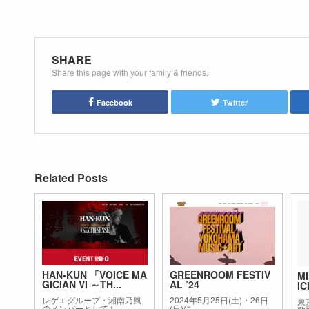
SHARE
Share this page with your family & friends.
Facebook
Twitter
Related Posts
HAN-KUN 「VOICE MA
GREENROOM FESTIV
M
GICIAN VI ～TH...
AL ’24
IC
レゲエグループ・湘南乃風
2024年5月25日(土)・26日
東
のメンバーとしても...
(日)に...