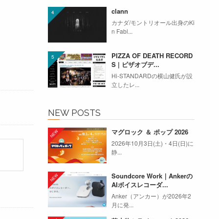
clann
カナダ/モントリオール出身のKi
n Fabl...
PIZZA OF DEATH RECORD
S | ピザオブデ...
Hi-STANDARDの横山健氏が設
立したレ...
NEW POSTS
マグロック ＆ ポップ 2026
2026年10月3日(土)・4日(日)に
静...
Soundcore Work｜Ankerの
AIボイスレコーダ...
Anker（アンカー）が2026年2
月に発...