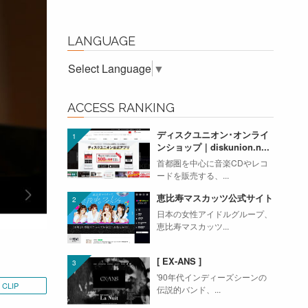
LANGUAGE
Select Language
▼
ACCESS RANKING
ディスクユニオン･オンライ
ンショップ｜diskunion.n...
首都圏を中心に音楽CDやレコ
ードを販売する、...
恵比寿マスカッツ公式サイト
日本の女性アイドルグループ、
恵比寿マスカッツ...
[ EX-ANS ]
'90年代インディーズシーンの
CLIP
伝説的バンド、...