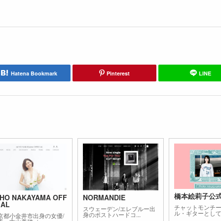
Hatena Bookmark
Pinterest
LINE
橋本絵莉子公
IHO NAKAYAMA OFF
NORMANDIE
IAL
チャットモンチ
スウェーデン/エレブルー出
ル・ギターとして知
身のポストハードコ...
京都小金井市出身の女優/