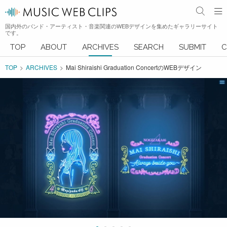
国内外のバンド・アーティスト・音楽関連のWEBデザインを集めたギャラリーサイト
です。
TOP
ABOUT
ARCHIVES
SEARCH
SUBMIT
C
TOP
ARCHIVES
Mai Shiraishi Graduation ConcertのWEBデザイン