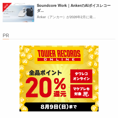
Soundcore Work｜AnkerのAIボイスレコー
ダ...
Anker（アンカー）が2026年2月に発...
PR