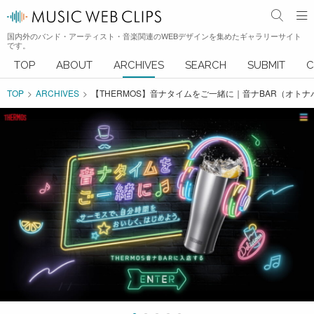
国内外のバンド・アーティスト・音楽関連のWEBデザインを集めたギャラリーサイト
です。
TOP
ABOUT
ARCHIVES
SEARCH
SUBMIT
C
TOP
ARCHIVES
【THERMOS】音ナタイムをご一緒に｜音ナBAR（オトナ