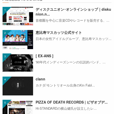
ディスクユニオン･オンラインショップ｜disku
nion.n...
首都圏を中心に音楽CDやレコードを販売する、...
恵比寿マスカッツ公式サイト
日本の女性アイドルグループ、恵比寿マスカッツ...
[ EX-ANS ]
'90年代インディーズシーンの伝説的バンド、...
clann
カナダ/モントリオール出身のKin Fabl...
PIZZA OF DEATH RECORDS | ピザオブデ...
Hi-STANDARDの横山健氏が設立したレ...