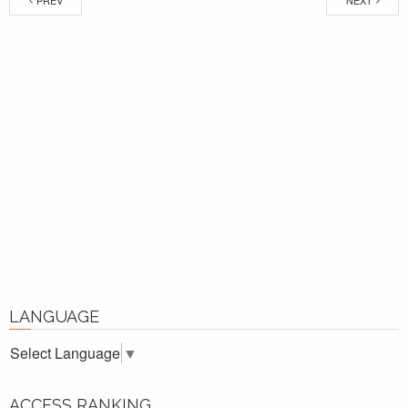
PREV
NEXT
LANGUAGE
Select Language
▼
ACCESS RANKING