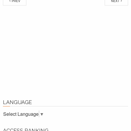
PREV
NEXT
LANGUAGE
Select Language
▼
ACCESS RANKING