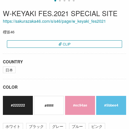
W-KEYAKI FES.2021 SPECIAL SITE
https://sakurazaka46.com/s/s46/page/w_keyaki_fes2021
櫻坂46
CLIP
COUNTRY
日本
COLOR
#222222
#ec94ae
#5bbee4
#ffffff
ホワイト
ブラック
グレー
ブルー
ピンク