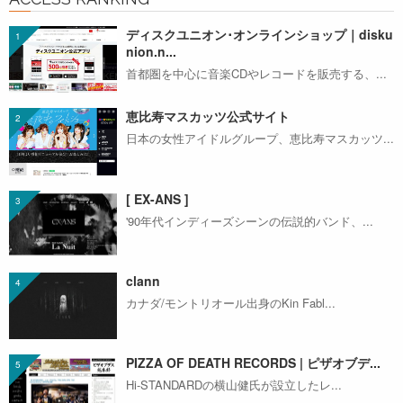
ディスクユニオン･オンラインショップ｜disku
nion.n...
首都圏を中心に音楽CDやレコードを販売する、...
恵比寿マスカッツ公式サイト
日本の女性アイドルグループ、恵比寿マスカッツ...
[ EX-ANS ]
'90年代インディーズシーンの伝説的バンド、...
clann
カナダ/モントリオール出身のKin Fabl...
PIZZA OF DEATH RECORDS | ピザオブデ...
Hi-STANDARDの横山健氏が設立したレ...