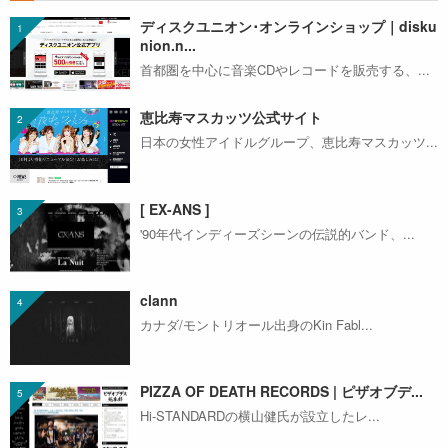
ディスクユニオン･オンラインショップ｜disku
nion.n...
首都圏を中心に音楽CDやレコードを販売する、...
恵比寿マスカッツ公式サイト
日本の女性アイドルグループ、恵比寿マスカッツ...
[ EX-ANS ]
'90年代インディーズシーンの伝説的バンド、...
clann
カナダ/モントリオール出身のKin Fabl...
PIZZA OF DEATH RECORDS | ピザオブデ...
Hi-STANDARDの横山健氏が設立したレ...