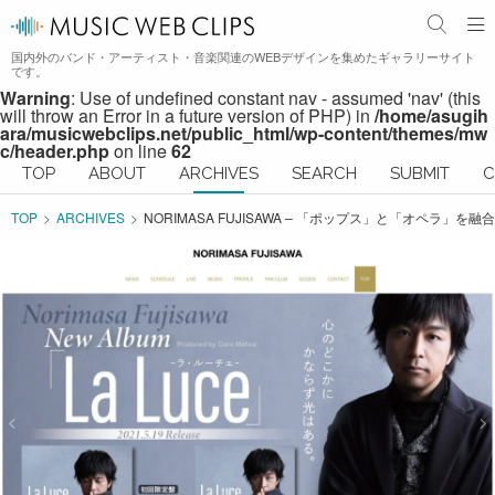
国内外のバンド・アーティスト・音楽関連のWEBデザインを集めたギャラリーサイト
です。
Warning
: Use of undefined constant nav - assumed 'nav' (this
will throw an Error in a future version of PHP) in
/home/asugih
ara/musicwebclips.net/public_html/wp-content/themes/mw
c/header.php
on line
62
TOP
ABOUT
ARCHIVES
SEARCH
SUBMIT
C
TOP
ARCHIVES
NORIMASA FUJISAWA – 「ポップス」と「オ