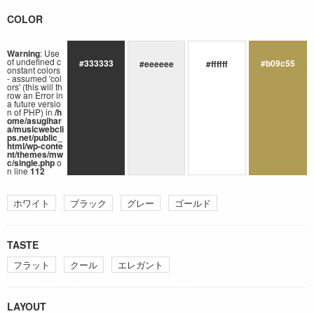
COLOR
Warning
: Use
of undefined c
#333333
#b09c55
#eeeeee
#ffffff
onstant colors
- assumed 'col
ors' (this will th
row an Error in
a future versio
n of PHP) in
/h
ome/asugihar
a/musicwebcli
ps.net/public_
html/wp-conte
nt/themes/mw
c/single.php
o
n line
112
ホワイト
ブラック
グレー
ゴールド
TASTE
フラット
クール
エレガント
LAYOUT