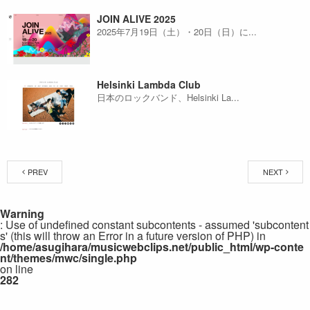
JOIN ALIVE 2025
2025年7月19日（土）・20日（日）に...
Helsinki Lambda Club
日本のロックバンド、Helsinki La...
PREV
NEXT
Warning
: Use of undefined constant subcontents - assumed 'subcontent
s' (this will throw an Error in a future version of PHP) in
/home/asugihara/musicwebclips.net/public_html/wp-conte
nt/themes/mwc/single.php
on line
282