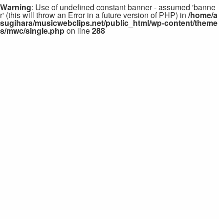
Warning
: Use of undefined constant banner - assumed 'banne
r' (this will throw an Error in a future version of PHP) in
/home/a
sugihara/musicwebclips.net/public_html/wp-content/theme
s/mwc/single.php
on line
288