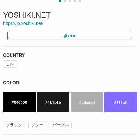
YOSHIKI.NET
https://jp.yoshiki.net/
CLIP
COUNTRY
日本
COLOR
#000000
#1b1b1b
#adadad
#816aff
ブラック
グレー
パープル