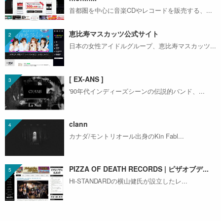
首都圏を中心に音楽CDやレコードを販売する、...
恵比寿マスカッツ公式サイト
日本の女性アイドルグループ、恵比寿マスカッツ...
[ EX-ANS ]
'90年代インディーズシーンの伝説的バンド、...
clann
カナダ/モントリオール出身のKin Fabl...
PIZZA OF DEATH RECORDS | ピザオブデ...
Hi-STANDARDの横山健氏が設立したレ...