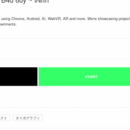
 using Chrome, Android, AI, WebVR, AR and more. We're showcasing project
xperiments.
#34ff67
ラクト
タイポグラフィ