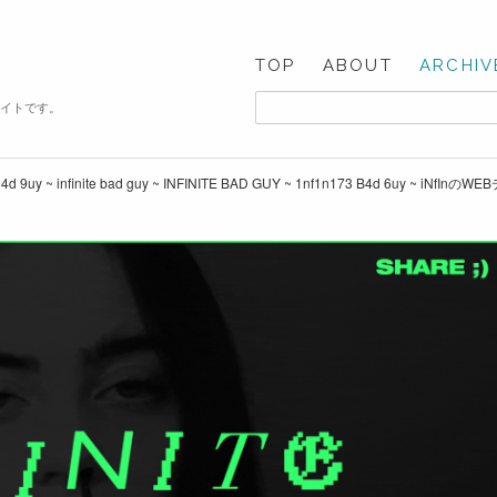
TOP
ABOUT
ARCHIV
サイトです。
3 84d 9uy ~ infinite bad guy ~ INFINITE BAD GUY ~ 1nf1n173 B4d 6uy ~ iNfIn