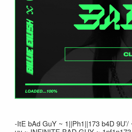
-ItE bAd GuY ~ 1||Ph1||173 b4D 9U’/ 
uy ~ INFINITE BAD GUY ~ 1nf1n173 