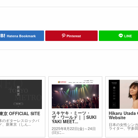
Hatena Bookmark
Pinterest
LINE
スキヤキ・ミーツ・
Hikaru Utada O
東京 OFFICIAL SITE
ザ・ワールド｜｜SUKI
Website
本のギターレスロックバ
YAKI MEET...
ド、新東京（しん...
日本の女性シン
ライター、宇多田ヒ
2025年8月22日(金)～24日
(日)に...