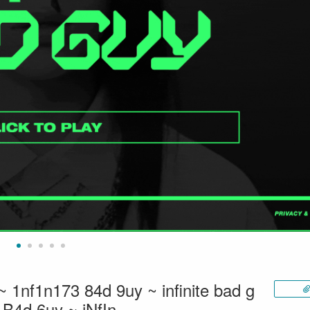
~ 1nf1n173 84d 9uy ~ infinite bad g
B4d 6uy ~ iNfIn