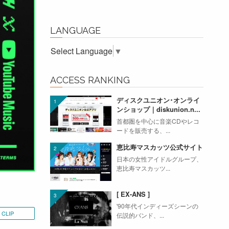
LANGUAGE
Select Language
▼
ACCESS RANKING
ディスクユニオン･オンライ
ンショップ｜diskunion.n...
首都圏を中心に音楽CDやレコ
ードを販売する、...
恵比寿マスカッツ公式サイト
日本の女性アイドルグループ、
恵比寿マスカッツ...
[ EX-ANS ]
'90年代インディーズシーンの
CLIP
伝説的バンド、...