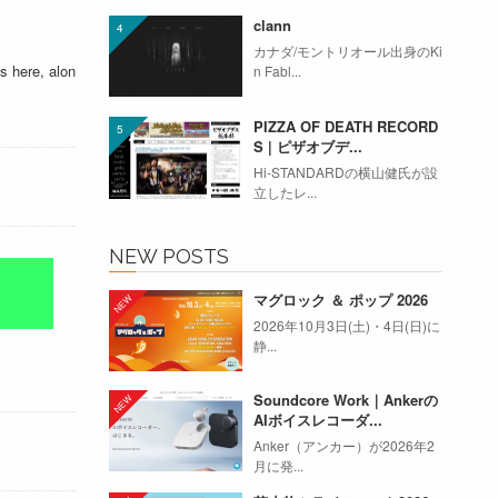
clann
カナダ/モントリオール出身のKi
s here, alon
n Fabl...
PIZZA OF DEATH RECORD
S | ピザオブデ...
Hi-STANDARDの横山健氏が設
立したレ...
NEW POSTS
マグロック ＆ ポップ 2026
2026年10月3日(土)・4日(日)に
静...
Soundcore Work｜Ankerの
AIボイスレコーダ...
Anker（アンカー）が2026年2
月に発...