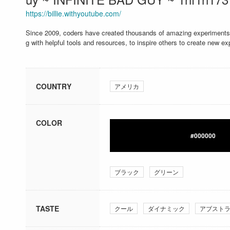
https://billie.withyoutube.com/
Since 2009, coders have created thousands of amazing experiments
g with helpful tools and resources, to inspire others to create new e
COUNTRY
アメリカ
COLOR
#000000
ブラック
グリーン
TASTE
クール
ダイナミック
アブスト