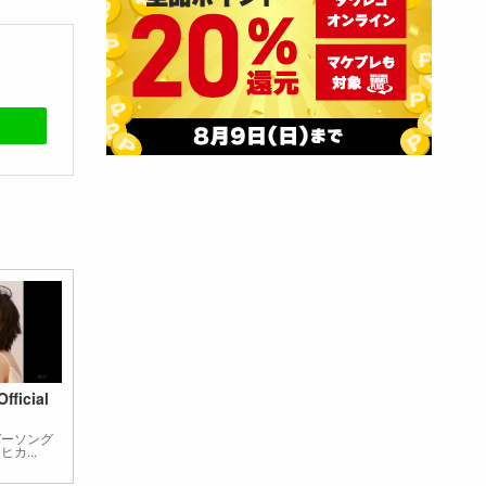
fficial
ガーソング
カ...