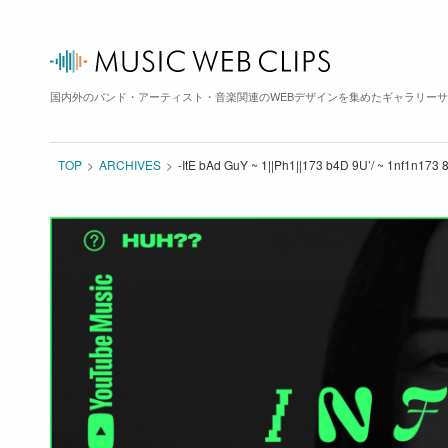
国内外のバンド・アーティスト・音楽関連のWEBデザインを集めたギャラリー
TOP
ARCHIVES
-ItE bAd GuY ~ 1||Ph1||173 b4D 9U’/ ~ 1nf1n17