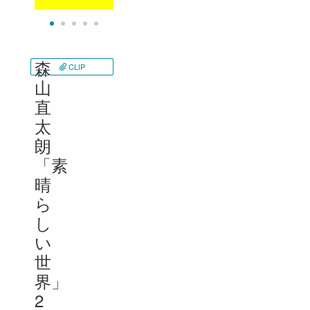
森
CLIP
山
直
太
朗
「素
晴
ら
し
い
世
界」
2