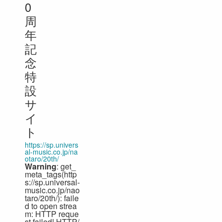
0
周
年
記
念
特
設
サ
イ
ト
https://sp.univers
al-music.co.jp/na
otaro/20th/
Warning
: get_
meta_tags(http
s://sp.universal-
music.co.jp/nao
taro/20th/): faile
d to open strea
m: HTTP reque
st failed! HTTP/