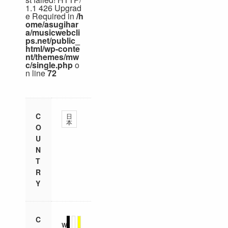
1.1 426 Upgrad
e Required in
/h
ome/asugihar
a/musicwebcli
ps.net/public_
html/wp-conte
nt/themes/mw
c/single.php
o
n line
72
C
日
本
O
U
N
T
R
Y
C
W