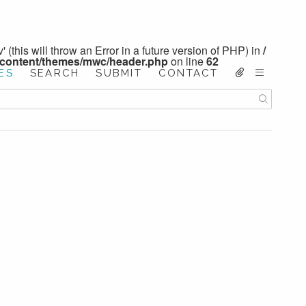
 (this will throw an Error in a future version of PHP) in
/
-content/themes/mwc/header.php
on line
62
ES
SEARCH
SUBMIT
CONTACT