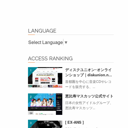
LANGUAGE
Select Language
▼
ACCESS RANKING
ディスクユニオン･オンライ
ンショップ｜diskunion.n...
首都圏を中心に音楽CDやレコ
ードを販売する、...
恵比寿マスカッツ公式サイト
日本の女性アイドルグループ、
恵比寿マスカッツ...
[ EX-ANS ]