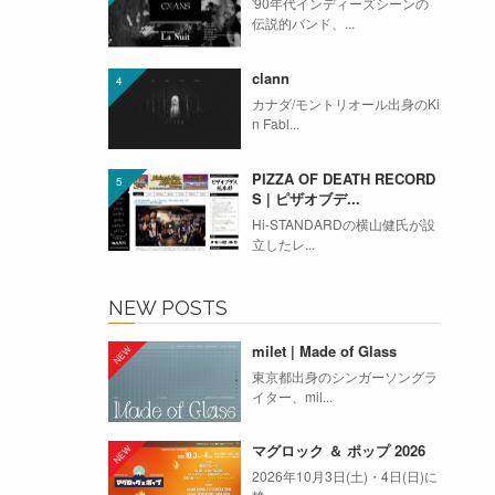
'90年代インディーズシーンの
伝説的バンド、...
clann
カナダ/モントリオール出身のKi
n Fabl...
PIZZA OF DEATH RECORD
S | ピザオブデ...
Hi-STANDARDの横山健氏が設
立したレ...
NEW POSTS
milet | Made of Glass
東京都出身のシンガーソングラ
イター、mil...
マグロック ＆ ポップ 2026
2026年10月3日(土)・4日(日)に