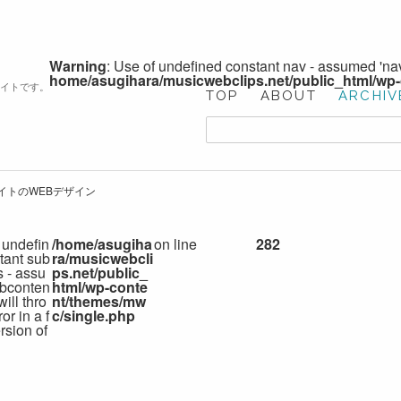
Warning
: Use of undefined constant nav - assumed 'nav'
home/asugihara/musicwebclips.net/public_html/wp
サイトです。
TOP
ABOUT
ARCHIV
イトのWEBデザイン
 undefin
/home/asugiha
on line
282
tant sub
ra/musicwebcli
s - assu
ps.net/public_
bconten
html/wp-conte
 will thro
nt/themes/mw
or in a f
c/single.php
rsion of