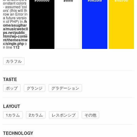
#000000
#062bfa
#ffd700
#ffffff
onstant colors
- assumed 'col
ors' (this will th
row an Error in
a future versio
n of PHP) in
/h
ome/asugihar
a/musicwebcli
ps.net/public_
html/wp-conte
nt/themes/mw
c/single.php
o
n line
112
カラフル
TASTE
ポップ
グランジ
グラデーション
LAYOUT
1カラム
2カラム
レスポンシブ
その他
TECHNOLOGY