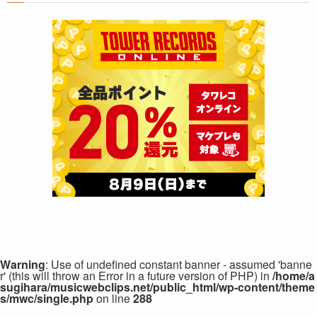
Warning
: Use of undefined constant banner - assumed 'banne
r' (this will throw an Error in a future version of PHP) in
/home/a
sugihara/musicwebclips.net/public_html/wp-content/theme
s/mwc/single.php
on line
288