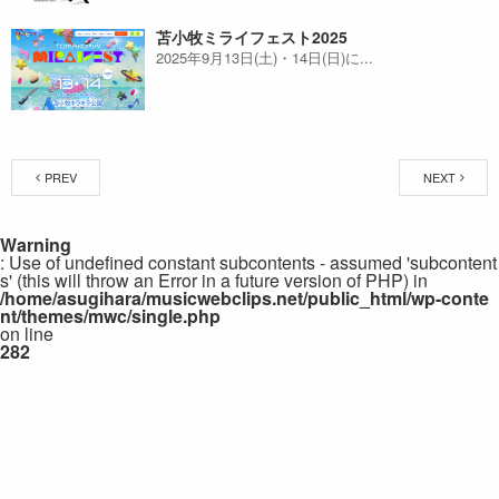
苫小牧ミライフェスト2025
2025年9月13日(土)・14日(日)に...
PREV
NEXT
Warning
: Use of undefined constant subcontents - assumed 'subcontent
s' (this will throw an Error in a future version of PHP) in
/home/asugihara/musicwebclips.net/public_html/wp-conte
nt/themes/mwc/single.php
on line
282