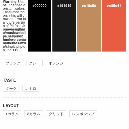
Warning
: Use
of undefined c
#000000
#191919
#c18c5d
#e85c41
onstant colors
- assumed 'col
ors' (this will th
row an Error in
a future versio
n of PHP) in
/h
ome/asugihar
a/musicwebcli
ps.net/public_
html/wp-conte
nt/themes/mw
c/single.php
o
n line
112
ブラック
グレー
オレンジ
TASTE
ダーク
レトロ
LAYOUT
1カラム
2カラム
グリッド
レスポンシブ