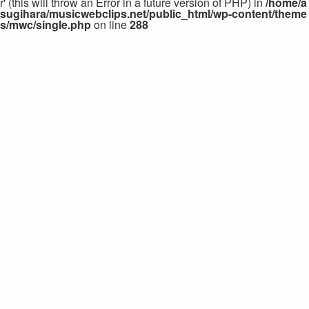
r' (this will throw an Error in a future version of PHP) in
/home/a
sugihara/musicwebclips.net/public_html/wp-content/theme
s/mwc/single.php
on line
288