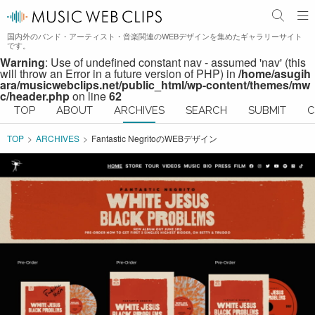
国内外のバンド・アーティスト・音楽関連のWEBデザインを集めたギャラリーサイト
です。
Warning
: Use of undefined constant nav - assumed 'nav' (this
will throw an Error in a future version of PHP) in
/home/asugih
ara/musicwebclips.net/public_html/wp-content/themes/mw
c/header.php
on line
62
TOP
ABOUT
ARCHIVES
SEARCH
SUBMIT
C
TOP
ARCHIVES
Fantastic NegritoのWEBデザイン