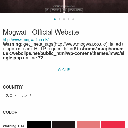
Mogwai : Official Website
http://www.mogwai.co.uk/
Warning
: get_meta_tags(http://www.mogwai.co.uk/): failed t
o open stream: HTTP request failed! in
/home/asugihara/m
usicwebclips.net/public_html/wp-content/themes/mwc/si
ngle.php
on line
72
CLIP
COUNTRY
スコットランド
COLOR
Warning
: Use