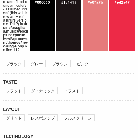
of undefined c
#000000
#1c1415
#e67a7b
#ed2a47
onstant colors
- assumed 'col
ors' (this will th
row an Error in
a future versio
n of PHP) in
/h
ome/asugihar
a/musicwebcli
ps.net/public_
html/wp-conte
nt/themes/mw
c/single.php
o
n line
112
ブラック
グレー
ブラウン
ピンク
TASTE
フラット
ダイナミック
イラスト
LAYOUT
グリッド
レスポンシブ
フルスクリーン
TECHNOLOGY