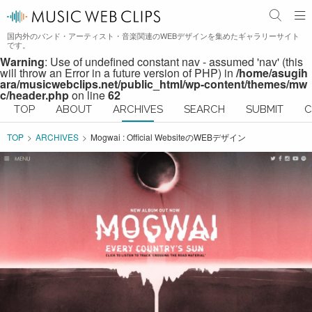
国内外のバンド・アーティスト・音楽関連のWEBデザインを集めたギャラリーサイト
です。
Warning
: Use of undefined constant nav - assumed 'nav' (this
will throw an Error in a future version of PHP) in
/home/asugih
ara/musicwebclips.net/public_html/wp-content/themes/mw
c/header.php
on line
62
TOP
ABOUT
ARCHIVES
SEARCH
SUBMIT
C
TOP
ARCHIVES
Mogwai : Official WebsiteのWEBデザイン