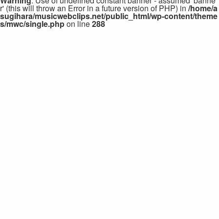
Warning
: Use of undefined constant banner - assumed 'banne
r' (this will throw an Error in a future version of PHP) in
/home/a
sugihara/musicwebclips.net/public_html/wp-content/theme
s/mwc/single.php
on line
288