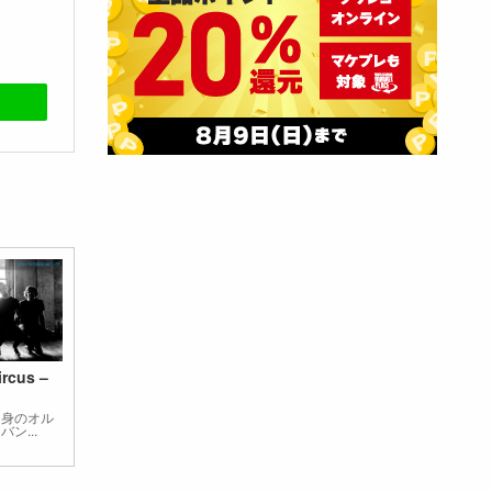
ircus –
出身のオル
ン...