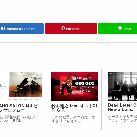
Hatena Bookmark
Pinterest
LINE
Dead Letter C
IANO SALON MU ピ
鈴木雅之 feat. すぅ | GI
New album...
ノサロンムー
RI GIRI
オーストラリア
奈川県相模原市のピアノ
日本の歌手、鈴木雅之（す
タナティヴロックバ
ジオ、PIAN...
ずき まさゆき）さ...