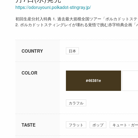
https://odoruyouni.polkadot-stingray.jp/
初回生産分封入特典 1. 過去最大規模全国ツアー「ポルカドットスティ
2. ポルカドットスティングレイが壊れる覚悟で挑む赤字特典企画
COUNTRY
日本
COLOR
#46381e
カラフル
TASTE
フラット
ポップ
キュート・ガ