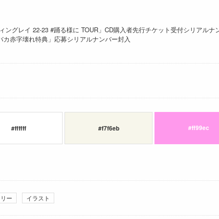
ングレイ 22-23 #踊る様に TOUR」CD購入者先行チケット受付シリアルナ
「バカ赤字壊れ特典」応募シリアルナンバー封入
#ff99ec
#ffffff
#f7f6eb
ーリー
イラスト