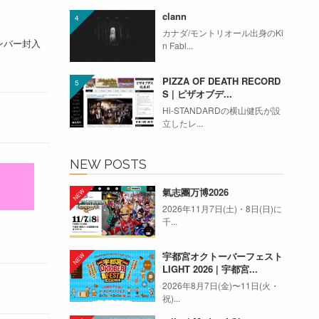
clann
カナダ/モントリオール出身のKi
ンバー封入
n Fabl...
PIZZA OF DEATH RECORD
S | ピザオブデ...
Hi-STANDARDの横山健氏が設
立したレ...
NEW POSTS
氣志團万博2026
2026年11月7日(土)・8日(日)に
千...
宇都宮オクトーバーフェスト
LIGHT 2026 | 宇都宮...
2026年8月7日(金)〜11日(火・
祝)...