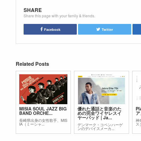
SHARE
Share this page with your family & friends.
Facebook
Twitter
Related Posts
MISIA SOUL JAZZ BIG
優れた通話と音楽のた
P
BAND ORCHE...
めの完全ワイヤレスイ
ア
ヤーバッド | Ja...
長崎県出身の女性歌手、MIS
神
IA（ミーシャ...
スタ
デンマーク・コペンハーゲ
ンのデバイスメーカ...