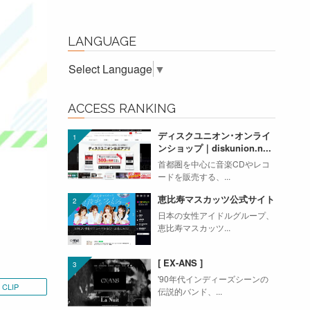
LANGUAGE
Select Language
▼
ACCESS RANKING
ディスクユニオン･オンライ
ンショップ｜diskunion.n...
首都圏を中心に音楽CDやレコ
ードを販売する、...
恵比寿マスカッツ公式サイト
日本の女性アイドルグループ、
恵比寿マスカッツ...
[ EX-ANS ]
'90年代インディーズシーンの
CLIP
伝説的バンド、...