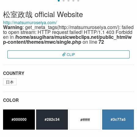
松室政哉 official Website
http://matsumuroseiya.com/
Warning
: get_meta_tags(http://matsumuroseiya.com/): failed
to open stream: HTTP request failed! HTTP/1.1 403 Forbidd
en in
/home/asugihara/musicwebclips.net/public_html/w
p-content/themes/mwc/single.php
on line
72
CLIP
COUNTRY
日本
COLOR
#000000
#282c34
#3c77a5
#ffffff