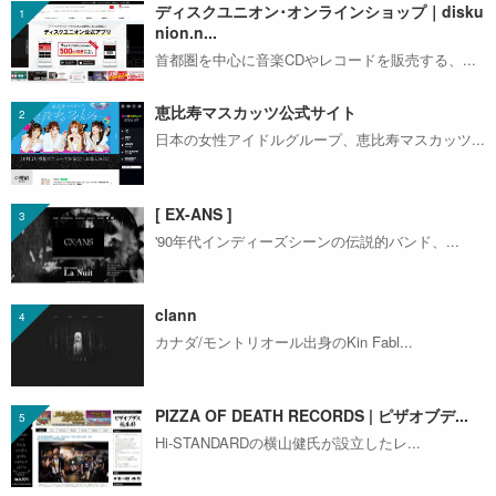
ディスクユニオン･オンラインショップ｜disku
nion.n...
首都圏を中心に音楽CDやレコードを販売する、...
恵比寿マスカッツ公式サイト
日本の女性アイドルグループ、恵比寿マスカッツ...
[ EX-ANS ]
'90年代インディーズシーンの伝説的バンド、...
clann
カナダ/モントリオール出身のKin Fabl...
PIZZA OF DEATH RECORDS | ピザオブデ...
Hi-STANDARDの横山健氏が設立したレ...