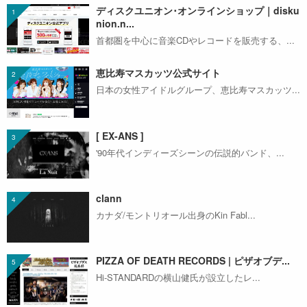
ディスクユニオン･オンラインショップ｜disku
nion.n...
首都圏を中心に音楽CDやレコードを販売する、...
恵比寿マスカッツ公式サイト
日本の女性アイドルグループ、恵比寿マスカッツ...
[ EX-ANS ]
'90年代インディーズシーンの伝説的バンド、...
clann
カナダ/モントリオール出身のKin Fabl...
PIZZA OF DEATH RECORDS | ピザオブデ...
Hi-STANDARDの横山健氏が設立したレ...