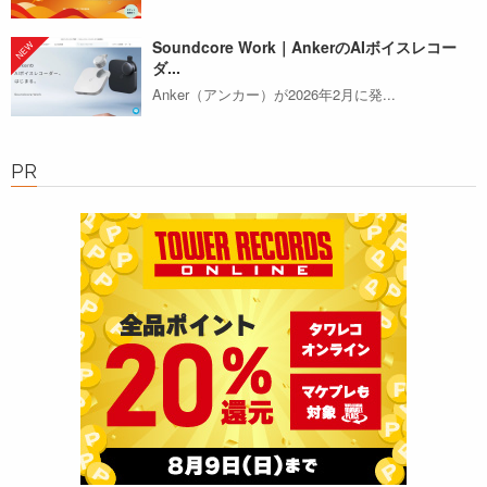
Soundcore Work｜AnkerのAIボイスレコー
ダ...
Anker（アンカー）が2026年2月に発...
PR