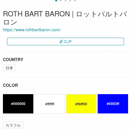
ROTH BART BARON | ロットバルトバ
ロン
https://www.rothbartbaron.com/
CLIP
COUNTRY
日本
COLOR
#000000
#0003ff
#ffffff
#fbff00
カラフル