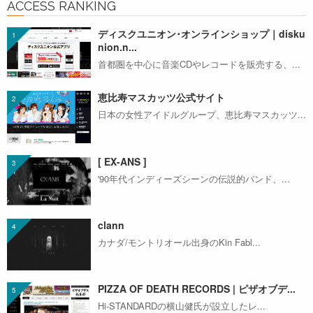
ACCESS RANKING
ディスクユニオン･オンラインショップ｜disku
nion.n...
首都圏を中心に音楽CDやレコードを販売する、...
恵比寿マスカッツ公式サイト
日本の女性アイドルグループ、恵比寿マスカッツ...
[ EX-ANS ]
'90年代インディーズシーンの伝説的バンド、...
clann
カナダ/モントリオール出身のKin Fabl...
PIZZA OF DEATH RECORDS | ピザオブデ...
Hi-STANDARDの横山健氏が設立したレ...