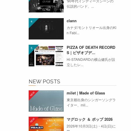
'90年代インディーズシーンの
伝説的バンド、...
clann
カナダ/モントリオール出身のKi
n Fabl...
PIZZA OF DEATH RECORD
S | ピザオブデ...
Hi-STANDARDの横山健氏が設
立したレ...
NEW POSTS
milet | Made of Glass
東京都出身のシンガーソングラ
イター、mil...
マグロック ＆ ポップ 2026
2026年10月3日(土)・4日(日)に