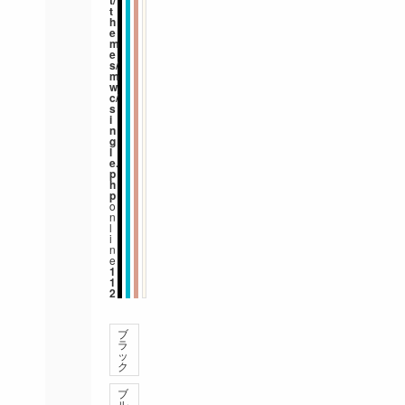
t/
t
h
e
m
e
s/
m
w
c/
s
i
n
g
l
e.
p
h
p
o
n
l
i
n
e
1
1
2
ブ
ラ
ッ
ク
ブ
ル