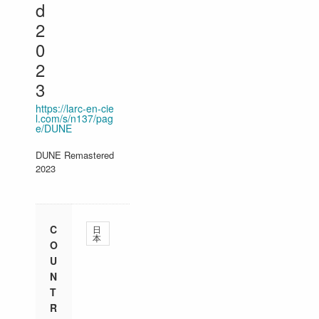
d
2
0
2
3
https://larc-en-cie
l.com/s/n137/pag
e/DUNE
DUNE Remastered
2023
C
日
本
O
U
N
T
R