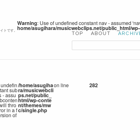
Warning
: Use of undefined constant nav - assumed 'nav'
home/asugihara/musicwebclips.net/public_html/wp
サイトです。
TOP
ABOUT
ARCHIV
 undefin
/home/asugiha
on line
282
tant sub
ra/musicwebcli
s - assu
ps.net/public_
bconten
html/wp-conte
 will thro
nt/themes/mw
or in a f
c/single.php
rsion of