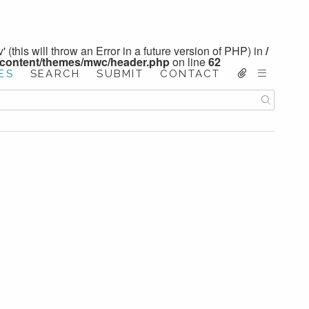
 (this will throw an Error in a future version of PHP) in
/
-content/themes/mwc/header.php
on line
62
ES
SEARCH
SUBMIT
CONTACT