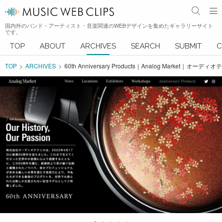
国内外のバンド・アーティスト・音楽関連のWEBデザインを集めたギャラリーサイト
です。
TOP
ABOUT
ARCHIVES
SEARCH
SUBMIT
C
TOP
ARCHIVES
60th Anniversary Products｜Analog Market｜オ