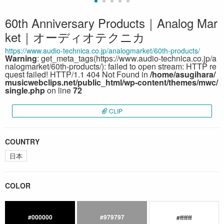
60th Anniversary Products｜Analog Mar
ket｜オーディオテクニカ
https://www.audio-technica.co.jp/analogmarket/60th-products/
Warning
: get_meta_tags(https://www.audio-technica.co.jp/a
nalogmarket/60th-products/): failed to open stream: HTTP re
quest failed! HTTP/1.1 404 Not Found in
/home/asugihara/
musicwebclips.net/public_html/wp-content/themes/mwc/
single.php
on line
72
CLIP
COUNTRY
日本
COLOR
#000000
#979797
#ffffff