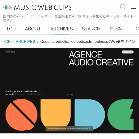
国内外のバンド・アーティスト・音楽関連のWEBデザインを集めたギャラリーサイト
です。
TOP
ABOUT
ARCHIVES
SEARCH
SUBMIT
C
TOP
ARCHIVES
Qude : production de podcasts ToulouseのWEBデザイン