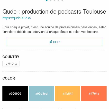
Qude : production de podcasts Toulouse
https://qude.audio/
Pour chaque projet, c’est une équipe de professionnels passionnés, sélec
tionnés et dédiés qui intervient à chaque étape et selon vos besoins
CLIP
COUNTRY
フランス
COLOR
#000000
#90c3cd
#ffb84f
#ff764a