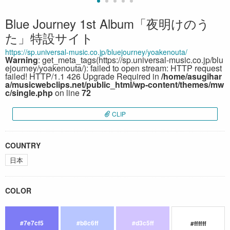
Blue Journey 1st Album「夜明けのう
た」特設サイト
https://sp.universal-music.co.jp/bluejourney/yoakenouta/
Warning
: get_meta_tags(https://sp.universal-music.co.jp/blu
ejourney/yoakenouta/): failed to open stream: HTTP request
failed! HTTP/1.1 426 Upgrade Required in
/home/asugihar
a/musicwebclips.net/public_html/wp-content/themes/mw
c/single.php
on line
72
CLIP
COUNTRY
日本
COLOR
#7e7cf5
#b8c6ff
#d3c5ff
#ffffff