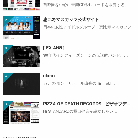
首都圏を中心に音楽CDやレコードを販売する、...
恵比寿マスカッツ公式サイト
日本の女性アイドルグループ、恵比寿マスカッツ...
[ EX-ANS ]
'90年代インディーズシーンの伝説的バンド、...
clann
カナダ/モントリオール出身のKin Fabl...
PIZZA OF DEATH RECORDS | ピザオブデ...
Hi-STANDARDの横山健氏が設立したレ...