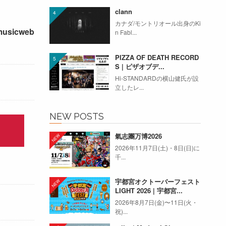
clann
カナダ/モントリオール出身のKi
musicweb
n Fabl...
PIZZA OF DEATH RECORD
S | ピザオブデ...
Hi-STANDARDの横山健氏が設
立したレ...
NEW POSTS
氣志團万博2026
2026年11月7日(土)・8日(日)に
千...
宇都宮オクトーバーフェスト
LIGHT 2026 | 宇都宮...
2026年8月7日(金)〜11日(火・
祝)...