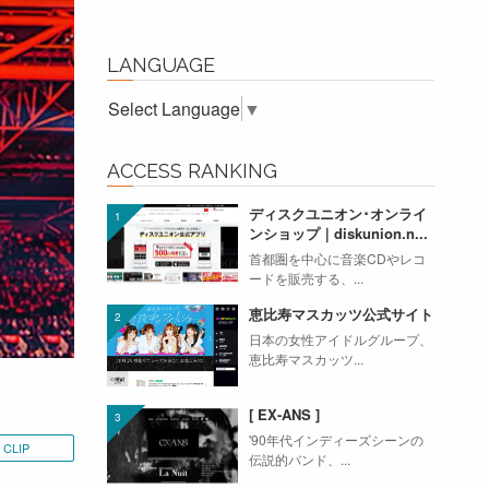
LANGUAGE
Select Language
▼
ACCESS RANKING
ディスクユニオン･オンライ
ンショップ｜diskunion.n...
首都圏を中心に音楽CDやレコ
ードを販売する、...
恵比寿マスカッツ公式サイト
日本の女性アイドルグループ、
恵比寿マスカッツ...
[ EX-ANS ]
'90年代インディーズシーンの
CLIP
伝説的バンド、...