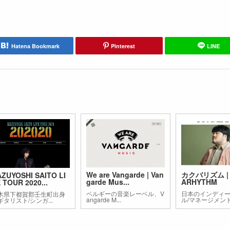
Hatena Bookmark
Pinterest
LINE
We are Vangarde | Van
カクバリズム | 
ZUYOSHI SAITO LI
garde Mus...
ARHYTHM
 TOUR 2020...
ベルギーの音楽レーベル、V
日本のインディ
木県下都賀郡壬生町出身
angarde M...
ル/マネージメント.
ギタリスト/シンガ...