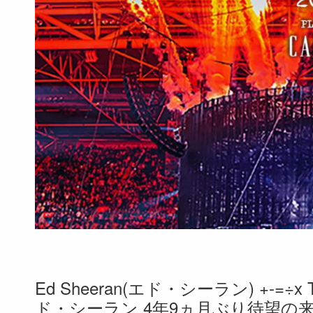
Ed Sheeran(エド・シーラン) +-=÷x
ド・シーラン 4年9ヵ月ぶり待望の来日公