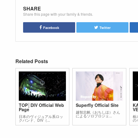
SHARE
Share this page with your family & friends.
Facebook
Twitter
Related Posts
TOP│DIV Official Web
Superfly Official Site
KA
Page
VE
越智志帆（おちしほ）さん
によるソロプロジェ...
日本のヴィジュアル系ロッ
栃
クバンド、DIV（...
の