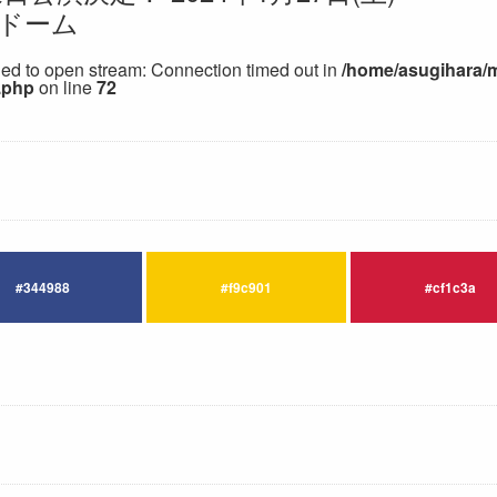
京ドーム
iled to open stream: Connection timed out in
/home/asugihara/
.php
on line
72
#344988
#f9c901
#cf1c3a