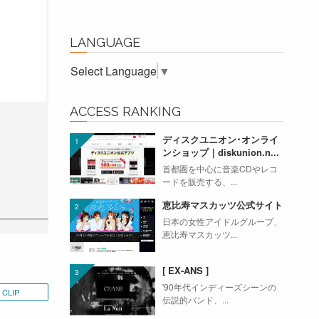
LANGUAGE
Select Language
▼
ACCESS RANKING
ディスクユニオン･オンライ
ンショップ｜diskunion.n...
首都圏を中心に音楽CDやレコ
ードを販売する、...
恵比寿マスカッツ公式サイト
日本の女性アイドルグループ、
恵比寿マスカッツ...
[ EX-ANS ]
'90年代インディーズシーンの
CLIP
伝説的バンド、...