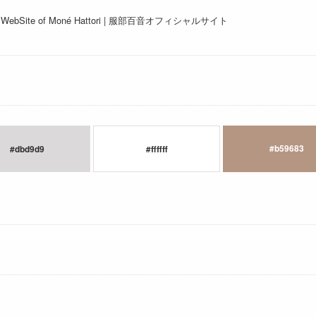
ite of Moné Hattori | 服部百音オフィシャルサイト
#b59683
#dbd9d9
#ffffff