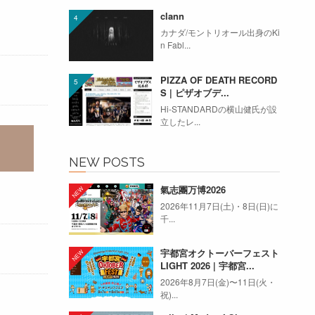
clann
カナダ/モントリオール出身のKi
n Fabl...
PIZZA OF DEATH RECORD
S | ピザオブデ...
Hi-STANDARDの横山健氏が設
立したレ...
NEW POSTS
氣志團万博2026
2026年11月7日(土)・8日(日)に
千...
宇都宮オクトーバーフェスト
LIGHT 2026 | 宇都宮...
2026年8月7日(金)〜11日(火・
祝)...