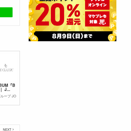
LBUM『B
 J...
ループ JO
NEXT