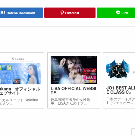
Hatena Bookmark
Pinterest
LINE
JO1 BEST A
LiSA OFFICIAL WEBSI
akana | オフィシャル
E CLASSIC』 ｜
TE
ェブサイト
日本のボーイズグ
岐阜県関市出身の女性歌
カルユニット Kalafina
1（ジェイオー...
手、LiSAさんのオフ...
メン...