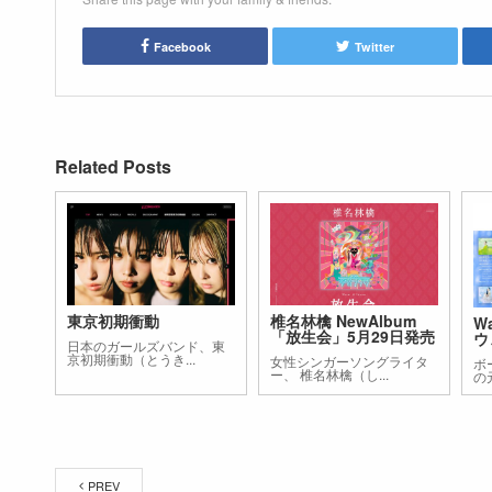
Facebook
Twitter
Related Posts
東京初期衝動
椎名林檎 NewAlbum
W
「放生会」5月29日発売
ウ
日本のガールズバンド、東
京初期衝動（とうき...
女性シンガーソングライタ
ボー
ー、 椎名林檎（し...
の元
PREV