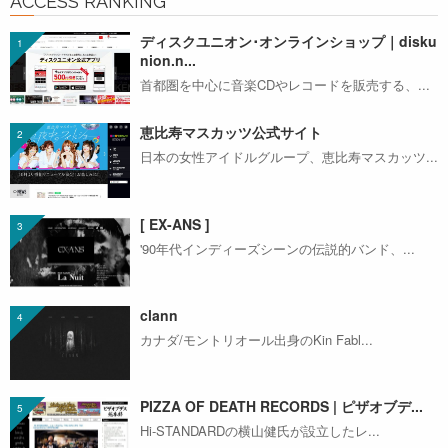
ACCESS RANKING
ディスクユニオン･オンラインショップ｜disku
nion.n...
首都圏を中心に音楽CDやレコードを販売する、...
恵比寿マスカッツ公式サイト
日本の女性アイドルグループ、恵比寿マスカッツ...
[ EX-ANS ]
'90年代インディーズシーンの伝説的バンド、...
clann
カナダ/モントリオール出身のKin Fabl...
PIZZA OF DEATH RECORDS | ピザオブデ...
Hi-STANDARDの横山健氏が設立したレ...