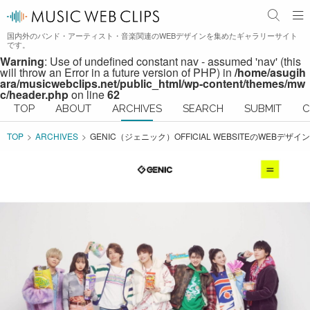
国内外のバンド・アーティスト・音楽関連のWEBデザインを集めたギャラリーサイト
です。
Warning
: Use of undefined constant nav - assumed 'nav' (this
will throw an Error in a future version of PHP) in
/home/asugih
ara/musicwebclips.net/public_html/wp-content/themes/mw
c/header.php
on line
62
TOP
ABOUT
ARCHIVES
SEARCH
SUBMIT
C
TOP
ARCHIVES
GENIC（ジェニック）OFFICIAL WEBSITEのWEBデザイン