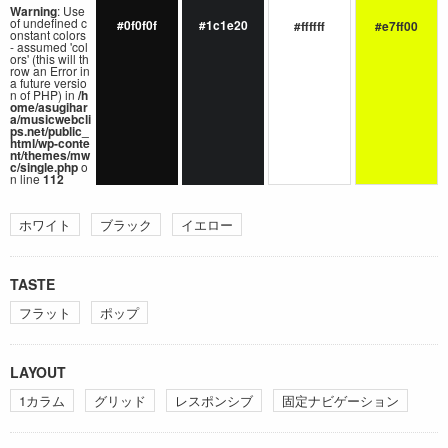
Warning
: Use
of undefined c
#0f0f0f
#1c1e20
#ffffff
#e7ff00
onstant colors
- assumed 'col
ors' (this will th
row an Error in
a future versio
n of PHP) in
/h
ome/asugihar
a/musicwebcli
ps.net/public_
html/wp-conte
nt/themes/mw
c/single.php
o
n line
112
ホワイト
ブラック
イエロー
TASTE
フラット
ポップ
LAYOUT
1カラム
グリッド
レスポンシブ
固定ナビゲーション