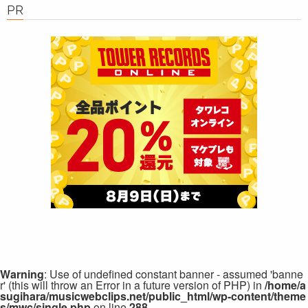
PR
Warning
: Use of undefined constant banner - assumed 'banne
r' (this will throw an Error in a future version of PHP) in
/home/a
sugihara/musicwebclips.net/public_html/wp-content/theme
s/mwc/single.php
on line
288