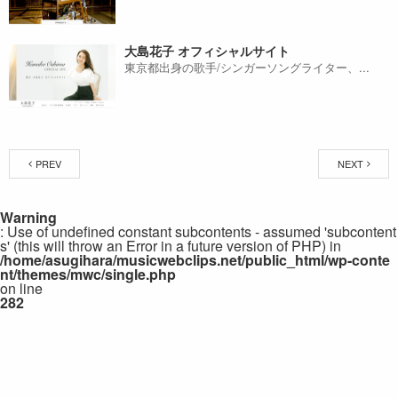
大島花子 オフィシャルサイト
東京都出身の歌手/シンガーソングライター、...
PREV
NEXT
Warning
: Use of undefined constant subcontents - assumed 'subcontent
s' (this will throw an Error in a future version of PHP) in
/home/asugihara/musicwebclips.net/public_html/wp-conte
nt/themes/mwc/single.php
on line
282