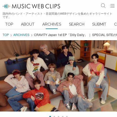
国内外のバンド・アーティスト・音楽関連のWEBデザインを集めたギャラリーサイト
です。
TOP
ABOUT
ARCHIVES
SEARCH
SUBMIT
C
TOP
ARCHIVES
CRAVITY Japan 1st EP「Dilly Dally」 ｜ SPECIAL S