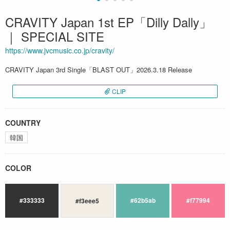
CRAVITY Japan 1st EP「Dilly Dally」
｜ SPECIAL SITE
https://www.jvcmusic.co.jp/cravity/
CRAVITY Japan 3rd Single「BLAST OUT」2026.3.18 Release
CLIP
COUNTRY
韓国
COLOR
#333333
#62b5ab
#f77994
#f3eee5