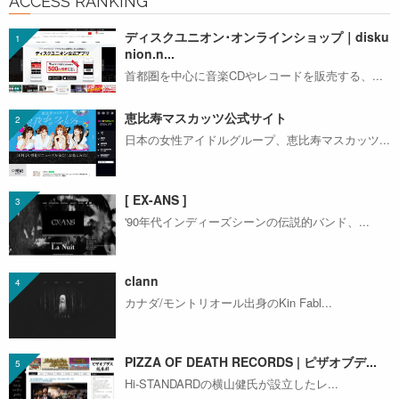
ACCESS RANKING
ディスクユニオン･オンラインショップ｜disku
nion.n...
首都圏を中心に音楽CDやレコードを販売する、...
恵比寿マスカッツ公式サイト
日本の女性アイドルグループ、恵比寿マスカッツ...
[ EX-ANS ]
'90年代インディーズシーンの伝説的バンド、...
clann
カナダ/モントリオール出身のKin Fabl...
PIZZA OF DEATH RECORDS | ピザオブデ...
Hi-STANDARDの横山健氏が設立したレ...