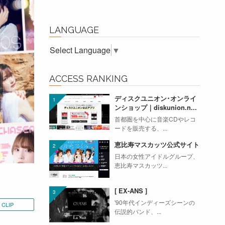
LANGUAGE
Select Language
▼
ACCESS RANKING
ディスクユニオン･オンライ
ンショップ｜diskunion.n...
首都圏を中心に音楽CDやレコ
ードを販売する、...
恵比寿マスカッツ公式サイト
日本の女性アイドルグループ、
恵比寿マスカッツ...
[ EX-ANS ]
'90年代インディーズシーンの
CLIP
伝説的バンド、...