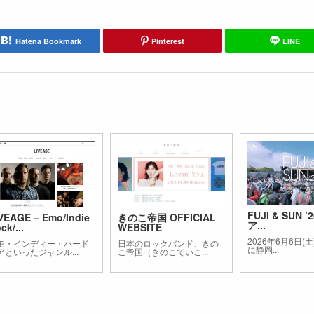
Hatena Bookmark
Pinterest
LINE
FUJI & SUN ’
VEAGE – Emo/Indie
きのこ帝国 OFFICIAL
ア...
ck/...
WEBSITE
2026年6月6日(土
モ・インディー・ハード
日本のロックバンド、きの
に静岡...
アといったジャンル...
こ帝国（きのこていこ...