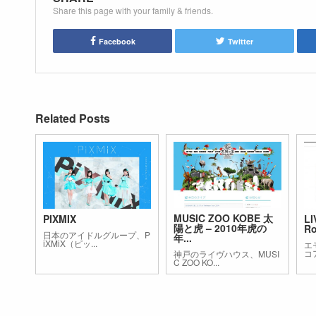
Share this page with your family & friends.
Facebook
Twitter
Related Posts
MUSIC ZOO KOBE 太
PIXMIX
LI
陽と虎 – 2010年虎の
Ro
日本のアイドルグループ、P
年...
iXMiX（ピッ...
エ
コ
神戸のライヴハウス、MUSI
C ZOO KO...