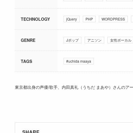
TECHNOLOGY
jQuery
PHP
WORDPRESS
GENRE
Jポップ
アニソン
女性ボーカル
TAGS
#uchida maaya
東京都出身の声優/歌手、内田真礼（うちだ まあや）さんのアー
SHARE