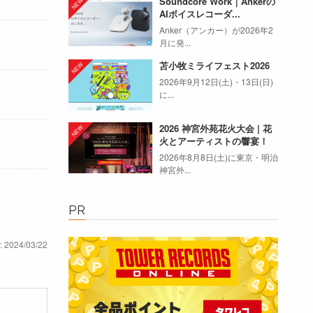
Soundcore Work｜Ankerの
AIボイスレコーダ...
Anker（アンカー）が2026年2
月に発...
苫小牧ミライフェスト2026
2026年9月12日(土)・13日(日)
に...
2026 神宮外苑花火大会 | 花
火とアーティストの響宴！
2026年8月8日(土)に東京・明治
神宮外...
PR
: 2024/03/22