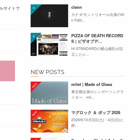
clann
ャルサイトで
カナダ/モントリオール出身のKi
n Fabl...
PIZZA OF DEATH RECORD
S | ピザオブデ...
Hi-STANDARDの横山健氏が設
立したレ...
NEW POSTS
milet | Made of Glass
東京都出身のシンガーソングラ
イター、mil...
マグロック ＆ ポップ 2026
2026年10月3日(土)・4日(日)に
静...