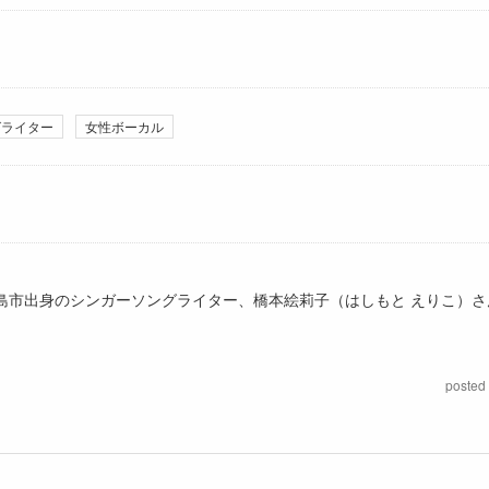
グライター
女性ボーカル
島市出身のシンガーソングライター、橋本絵莉子（はしもと えりこ）さ
posted 