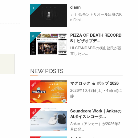
clann
カナダ/モントリオール出身のKi
n Fabl...
PIZZA OF DEATH RECORD
S | ピザオブデ...
Hi-STANDARDの横山健氏が設
立したレ...
NEW POSTS
マグロック ＆ ポップ 2026
2026年10月3日(土)・4日(日)に
静...
Soundcore Work｜Ankerの
AIボイスレコーダ...
Anker（アンカー）が2026年2
月に発...