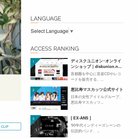
LANGUAGE
Select Language
▼
ACCESS RANKING
ディスクユニオン･オンライ
ンショップ｜diskunion.n...
首都圏を中心に音楽CDやレコ
ードを販売する、...
恵比寿マスカッツ公式サイト
日本の女性アイドルグループ、
恵比寿マスカッツ...
[ EX-ANS ]
'90年代インディーズシーンの
CLIP
伝説的バンド、...