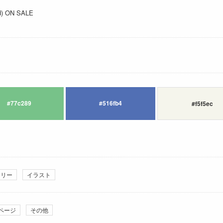
 ON SALE
#77c289
#516fb4
#f5f5ec
ーリー
イラスト
ページ
その他