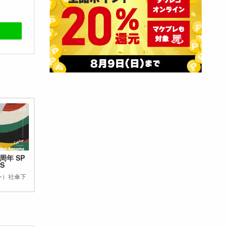
周年 SP
RS
ソン）社傘下