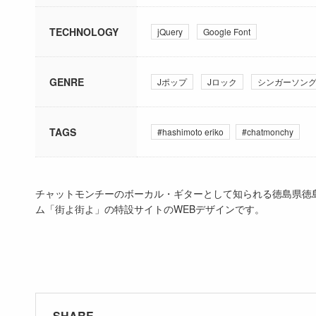
TECHNOLOGY
jQuery
Google Font
GENRE
Jポップ
Jロック
シンガーソン
TAGS
#hashimoto eriko
#chatmonchy
チャットモンチーのボーカル・ギターとして知られる徳島県徳
ム「街よ街よ」の特設サイトのWEBデザインです。
SHARE