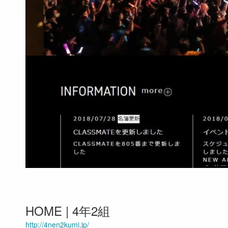
HOME | 4年2組
http://4nen2kumi.jp/