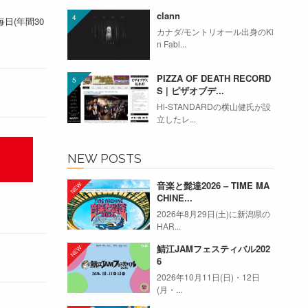
clann
日(年間30
カナダ/モントリオール出身のKi
n Fabl...
PIZZA OF DEATH RECORD
S | ピザオブデ...
Hi-STANDARDの横山健氏が設
立したレ...
NEW POSTS
音楽と髭達2026 – TIME MA
CHINE...
2026年8月29日(土)に新潟県の
HAR...
鯖江JAMフェスティバル202
6
2026年10月11日(日)・12日
(月・...