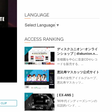
LANGUAGE
Select Language
▼
ACCESS RANKING
ディスクユニオン･オンライ
ンショップ｜diskunion.n...
首都圏を中心に音楽CDやレコ
ードを販売する、...
恵比寿マスカッツ公式サイト
日本の女性アイドルグループ、
恵比寿マスカッツ...
[ EX-ANS ]
'90年代インディーズシーンの
CLIP
伝説的バンド、...