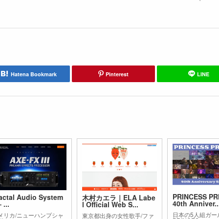
Hatena Bookmark
Pinterest
LINE
PRINCESS PR
actal Audio System
木村カエラ｜ELA Labe
40th Anniver..
 ...
l Official Web S...
日本の5人組ガー
メリカ/ニューハンプシャ
東京都出身の女性歌手/ファ