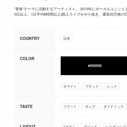
”青春”テーマに活動するアーティスト。 2013年にボーカルユニッ
0日以上、1日平均8時間以上)路上ライブをやり抜き、通算20万枚の
COUNTRY
日本
COLOR
#000000
ホワイト
ブラック
レッド
TASTE
フラット
ポップ
ダイナミック
LAYOUT
1カラム
グリッド
レスポンシブ