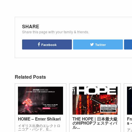
SHARE
Share this page with your family & friends.
Facebook
Twitter
Related Posts
HOME – Enter Shikari
THE HOPE | 日本最大級
Fr
のHIPHOPフェスティバ
s –
イギリス出身のエレクトロ
ル...
ニコア・バンド、E...
ア