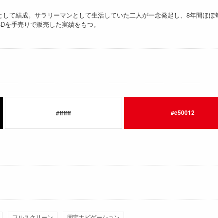
トとして結成。サラリーマンとして生活していた二人が一念発起し、8年間ほぼ毎
CDを手売りで販売した実績をもつ。
#e50012
#ffffff
フルスクリーン
固定ナビゲーション