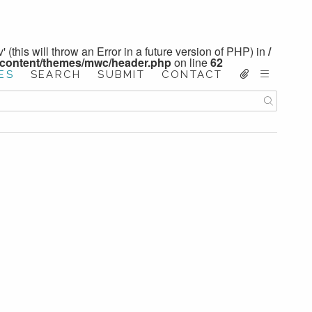
 (this will throw an Error in a future version of PHP) in
/
-content/themes/mwc/header.php
on line
62
ES
SEARCH
SUBMIT
CONTACT