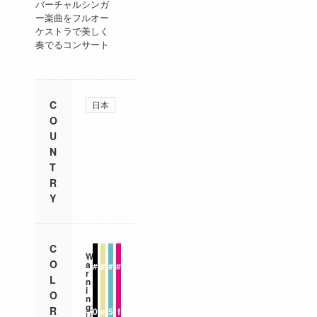
バーチャルシンガ
ー楽曲をフルオー
ケストラで美しく
奏でるコンサート
C
日本
O
U
N
T
R
Y
C
W
O
a
#
#
#
#
r
L
n
i
O
n
g
:
R
0
e
5
f
U