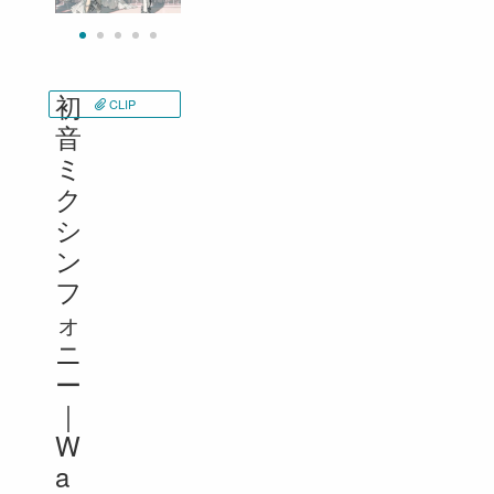
初
CLIP
音
ミ
ク
シ
ン
フ
ォ
ニ
ー
｜
W
a