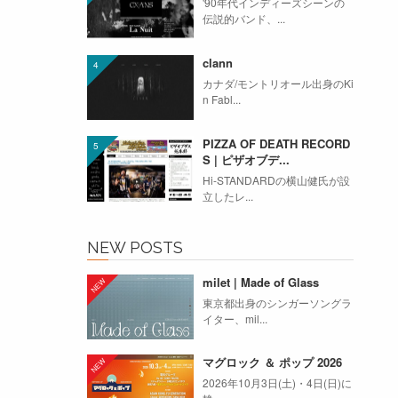
'90年代インディーズシーンの
伝説的バンド、...
clann
カナダ/モントリオール出身のKi
n Fabl...
PIZZA OF DEATH RECORD
S | ピザオブデ...
Hi-STANDARDの横山健氏が設
立したレ...
NEW POSTS
milet | Made of Glass
東京都出身のシンガーソングラ
イター、mil...
マグロック ＆ ポップ 2026
2026年10月3日(土)・4日(日)に