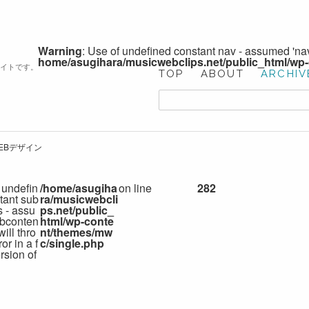
Warning
: Use of undefined constant nav - assumed 'nav'
home/asugihara/musicwebclips.net/public_html/wp
サイトです。
TOP
ABOUT
ARCHIV
WEBデザイン
 undefin
/home/asugiha
on line
282
tant sub
ra/musicwebcli
s - assu
ps.net/public_
bconten
html/wp-conte
 will thro
nt/themes/mw
or in a f
c/single.php
rsion of