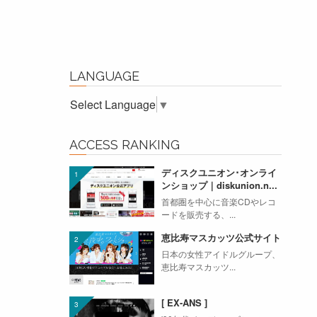
LANGUAGE
Select Language
▼
ACCESS RANKING
ディスクユニオン･オンライ
ンショップ｜diskunion.n...
首都圏を中心に音楽CDやレコ
ードを販売する、...
恵比寿マスカッツ公式サイト
日本の女性アイドルグループ、
恵比寿マスカッツ...
[ EX-ANS ]