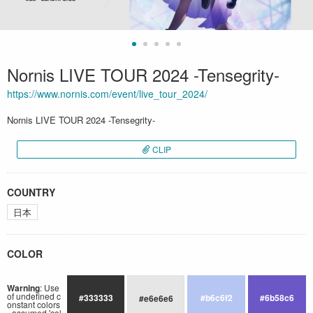
Nornis LIVE TOUR 2024 -Tensegrity-
https://www.nornis.com/event/live_tour_2024/
Nornis LIVE TOUR 2024 -Tensegrity-
CLIP
COUNTRY
日本
COLOR
Warning
: Use
of undefined c
#333333
#b6c6f2
#6b58c6
#e6e6e6
onstant colors
- assumed 'col