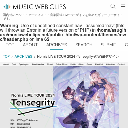
国内外のバンド・アーティスト・音楽関連のWEBデザインを集めたギャラリーサイト
です。
Warning
: Use of undefined constant nav - assumed 'nav' (this
will throw an Error in a future version of PHP) in
/home/asugih
ara/musicwebclips.net/public_html/wp-content/themes/mw
c/header.php
on line
62
TOP
ABOUT
ARCHIVES
SEARCH
SUBMIT
C
TOP
ARCHIVES
Nornis LIVE TOUR 2024 -Tensegrity-のWEBデザイン