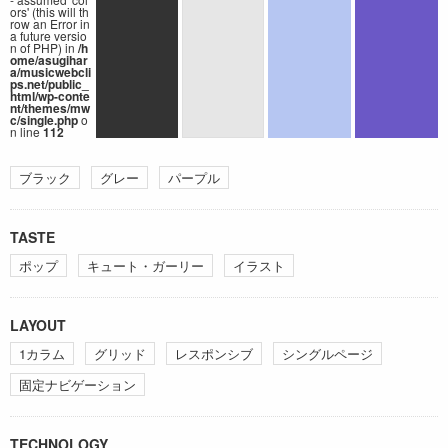
ors' (this will th
row an Error in
a future versio
n of PHP) in
/h
ome/asugihar
a/musicwebcli
ps.net/public_
html/wp-conte
nt/themes/mw
c/single.php
o
n line
112
ブラック
グレー
パープル
TASTE
ポップ
キュート・ガーリー
イラスト
LAYOUT
1カラム
グリッド
レスポンシブ
シングルページ
固定ナビゲーション
TECHNOLOGY