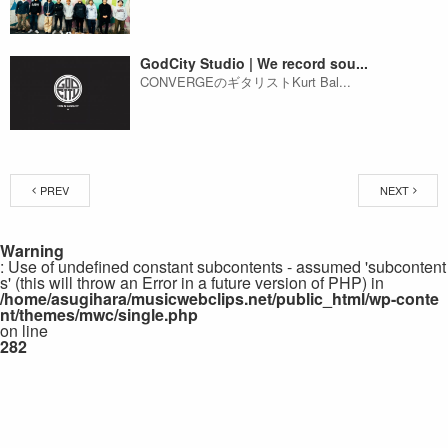
GodCity Studio | We record sou...
CONVERGEのギタリストKurt Bal...
PREV
NEXT
Warning
: Use of undefined constant subcontents - assumed 'subcontent
s' (this will throw an Error in a future version of PHP) in
/home/asugihara/musicwebclips.net/public_html/wp-conte
nt/themes/mwc/single.php
on line
282