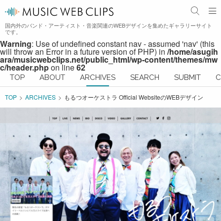
国内外のバンド・アーティスト・音楽関連のWEBデザインを集めたギャラリーサイト
です。
Warning
: Use of undefined constant nav - assumed 'nav' (this
will throw an Error in a future version of PHP) in
/home/asugih
ara/musicwebclips.net/public_html/wp-content/themes/mw
c/header.php
on line
62
TOP
ABOUT
ARCHIVES
SEARCH
SUBMIT
C
TOP
ARCHIVES
もるつオーケストラ Official WebsiteのWEBデザイン