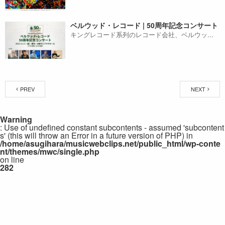
ベルウッド・レコード | 50周年記念コンサート
キングレコード系列のレコード会社、ベルウッ...
PREV
NEXT
Warning
: Use of undefined constant subcontents - assumed 'subcontent
s' (this will throw an Error in a future version of PHP) in
/home/asugihara/musicwebclips.net/public_html/wp-conte
nt/themes/mwc/single.php
on line
282