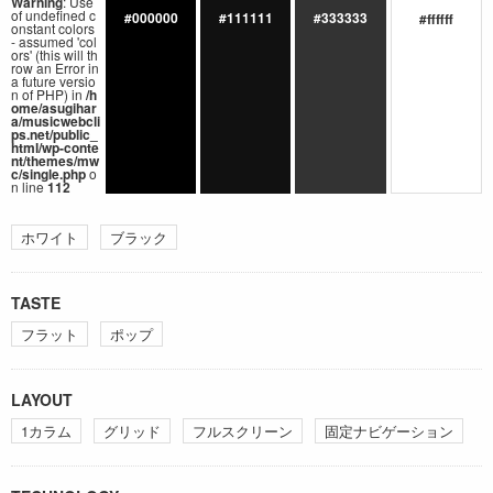
Warning
: Use
of undefined c
#000000
#111111
#333333
#ffffff
onstant colors
- assumed 'col
ors' (this will th
row an Error in
a future versio
n of PHP) in
/h
ome/asugihar
a/musicwebcli
ps.net/public_
html/wp-conte
nt/themes/mw
c/single.php
o
n line
112
ホワイト
ブラック
TASTE
フラット
ポップ
LAYOUT
1カラム
グリッド
フルスクリーン
固定ナビゲーション