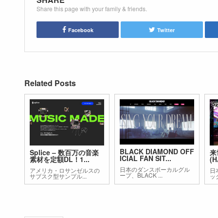
Share this page with your family & friends.
Facebook
Twitter
Related Posts
BLACK DIAMOND OFF
Splice – 数百万の音楽
来
ICIAL FAN SIT...
素材を定額DL！1...
(H
日本のダンスボーカルグル
アメリカ・ロサンゼルスの
日
ープ、BLACK ...
サブスク型サンプル...
ッ