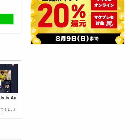
is is Au
でもDJミ
..