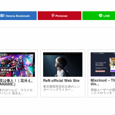
Hatena Bookmark
Pinterest
LINE
Mixcloud – Th
世は偉人！ | 花冷え。
ReN official Web Site
dio...
ANABIE.)
東京都世田谷区出身のシン
ガーソングライター...
登録ユーザーが誰
本のガールズ・ラウドロ
ックスやラジオ・.
クバンド 花冷え...