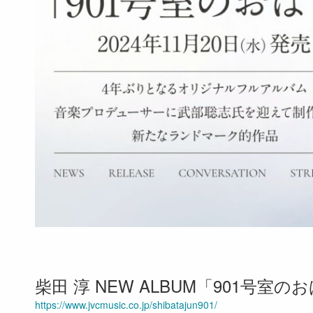
柴田 淳 NEW ALBUM「901号室のおばけ
https://www.jvcmusic.co.jp/shibatajun901/