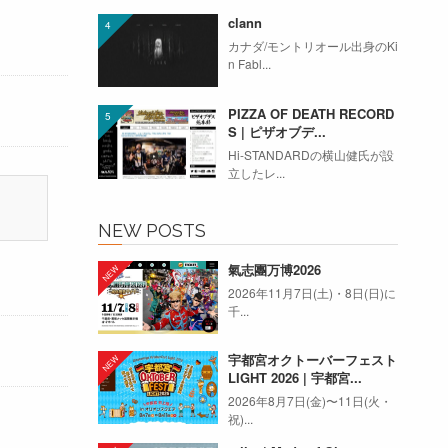
clann
カナダ/モントリオール出身のKi
n Fabl...
PIZZA OF DEATH RECORD
S | ピザオブデ...
Hi-STANDARDの横山健氏が設
立したレ...
NEW POSTS
氣志團万博2026
2026年11月7日(土)・8日(日)に
千...
宇都宮オクトーバーフェスト
LIGHT 2026 | 宇都宮...
2026年8月7日(金)〜11日(火・
祝)...