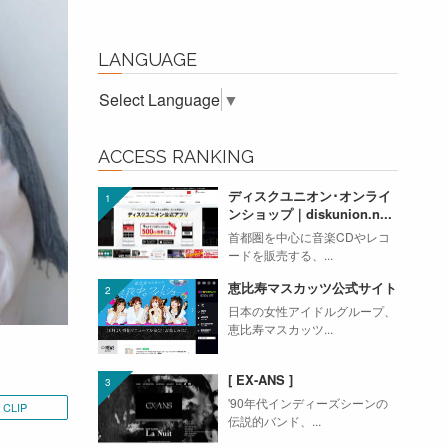
LANGUAGE
Select Language
▼
ACCESS RANKING
ディスクユニオン･オンライ
ンショップ｜diskunion.n...
首都圏を中心に音楽CDやレコ
ードを販売する、...
恵比寿マスカッツ公式サイト
日本の女性アイドルグループ、
恵比寿マスカッツ...
[ EX-ANS ]
'90年代インディーズシーンの
CLIP
伝説的バンド、...