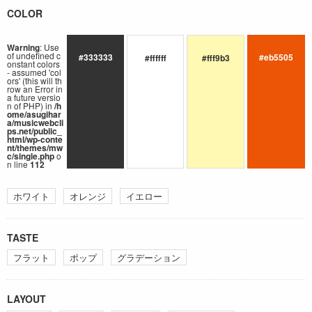
COLOR
Warning
: Use
of undefined c
#333333
#eb5505
#ffffff
#fff9b3
onstant colors
- assumed 'col
ors' (this will th
row an Error in
a future versio
n of PHP) in
/h
ome/asugihar
a/musicwebcli
ps.net/public_
html/wp-conte
nt/themes/mw
c/single.php
o
n line
112
ホワイト
オレンジ
イエロー
TASTE
フラット
ポップ
グラデーション
LAYOUT