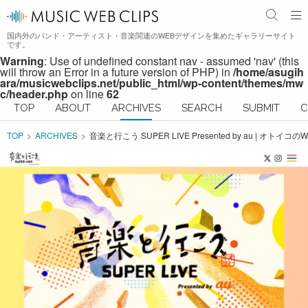
国内外のバンド・アーティスト・音楽関連のWEBデザインを集めたギャラリーサイト
です。
Warning
: Use of undefined constant nav - assumed 'nav' (this
will throw an Error in a future version of PHP) in
/home/asugih
ara/musicwebclips.net/public_html/wp-content/themes/mw
c/header.php
on line
62
TOP
ABOUT
ARCHIVES
SEARCH
SUBMIT
C
TOP
ARCHIVES
音楽と行こう SUPER LIVE Presented by au | オトイ