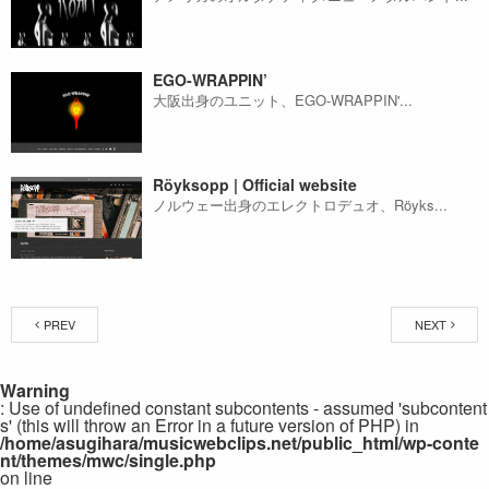
EGO-WRAPPIN’
大阪出身のユニット、EGO-WRAPPIN'...
Röyksopp | Official website
ノルウェー出身のエレクトロデュオ、Röyks...
PREV
NEXT
Warning
: Use of undefined constant subcontents - assumed 'subcontent
s' (this will throw an Error in a future version of PHP) in
/home/asugihara/musicwebclips.net/public_html/wp-conte
nt/themes/mwc/single.php
on line