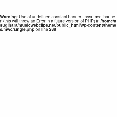
Warning
: Use of undefined constant banner - assumed 'banne
r' (this will throw an Error in a future version of PHP) in
/home/a
sugihara/musicwebclips.net/public_html/wp-content/theme
s/mwc/single.php
on line
288