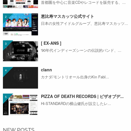
首都圏を中心に音楽CDやレコードを販売する、...
恵比寿マスカッツ公式サイト
日本の女性アイドルグループ、恵比寿マスカッツ...
[ EX-ANS ]
'90年代インディーズシーンの伝説的バンド、...
clann
カナダ/モントリオール出身のKin Fabl...
PIZZA OF DEATH RECORDS | ピザオブデ...
Hi-STANDARDの横山健氏が設立したレ...
NEW POSTS