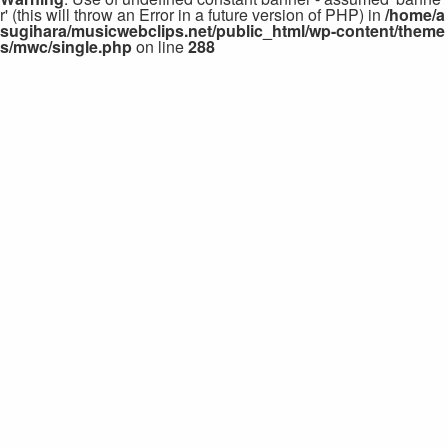
r' (this will throw an Error in a future version of PHP) in
/home/a
sugihara/musicwebclips.net/public_html/wp-content/theme
s/mwc/single.php
on line
288