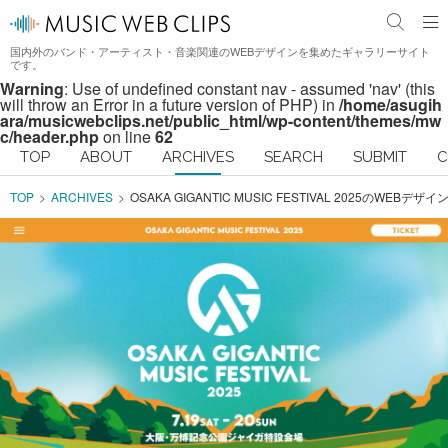
国内外のバンド・アーティスト・音楽関連のWEBデザインを集めたギャラリーサイト
です。
Warning
: Use of undefined constant nav - assumed 'nav' (this
will throw an Error in a future version of PHP) in
/home/asugih
ara/musicwebclips.net/public_html/wp-content/themes/mw
c/header.php
on line
62
TOP
ABOUT
ARCHIVES
SEARCH
SUBMIT
C
TOP
ARCHIVES
OSAKA GIGANTIC MUSIC FESTIVAL 2025のWEBデザイ