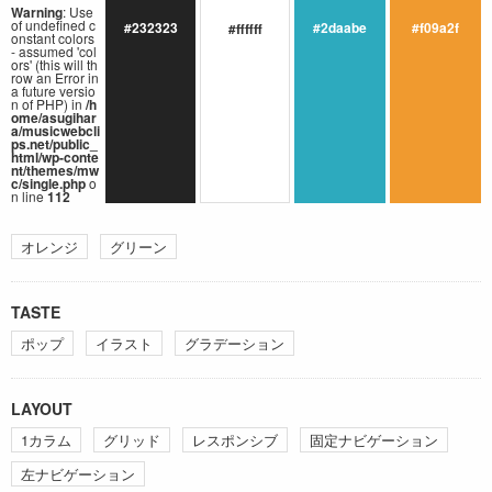
Warning
: Use
of undefined c
#232323
#2daabe
#f09a2f
#ffffff
onstant colors
- assumed 'col
ors' (this will th
row an Error in
a future versio
n of PHP) in
/h
ome/asugihar
a/musicwebcli
ps.net/public_
html/wp-conte
nt/themes/mw
c/single.php
o
n line
112
オレンジ
グリーン
TASTE
ポップ
イラスト
グラデーション
LAYOUT
1カラム
グリッド
レスポンシブ
固定ナビゲーション
左ナビゲーション