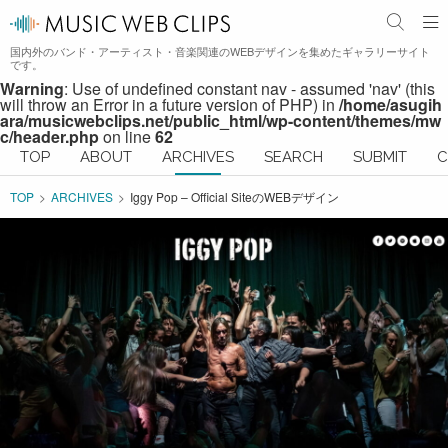
国内外のバンド・アーティスト・音楽関連のWEBデザインを集めたギャラリーサイト
です。
Warning
: Use of undefined constant nav - assumed 'nav' (this
will throw an Error in a future version of PHP) in
/home/asugih
ara/musicwebclips.net/public_html/wp-content/themes/mw
c/header.php
on line
62
TOP
ABOUT
ARCHIVES
SEARCH
SUBMIT
C
TOP
ARCHIVES
Iggy Pop – Official SiteのWEBデザイン