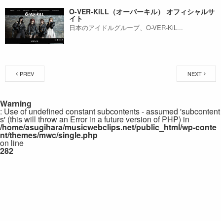
O-VER-KiLL（オーバーキル） オフィシャルサ
イト
日本のアイドルグループ、O-VER-KiL...
PREV
NEXT
Warning
: Use of undefined constant subcontents - assumed 'subcontent
s' (this will throw an Error in a future version of PHP) in
/home/asugihara/musicwebclips.net/public_html/wp-conte
nt/themes/mwc/single.php
on line
282