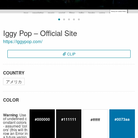
Iggy Pop – Official Site
https://iggypop.com/
CLIP
COUNTRY
アメリカ
COLOR
Warning
: Use
of undefined c
#000000
#111111
#0073aa
#ffffff
onstant colors
- assumed 'col
ors' (this will th
row an Error in
a future versio