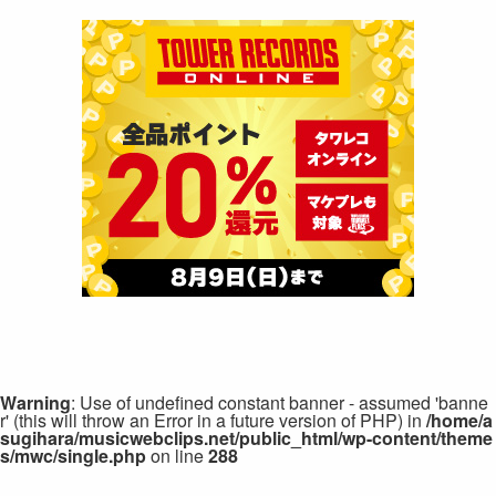
Warning
: Use of undefined constant banner - assumed 'banne
r' (this will throw an Error in a future version of PHP) in
/home/a
sugihara/musicwebclips.net/public_html/wp-content/theme
s/mwc/single.php
on line
288