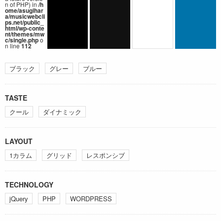
n of PHP) in
/h
ome/asugihar
a/musicwebcli
ps.net/public_
html/wp-conte
nt/themes/mw
c/single.php
o
n line
112
ブラック
グレー
ブルー
TASTE
クール
ダイナミック
LAYOUT
1カラム
グリッド
レスポンシブ
TECHNOLOGY
jQuery
PHP
WORDPRESS