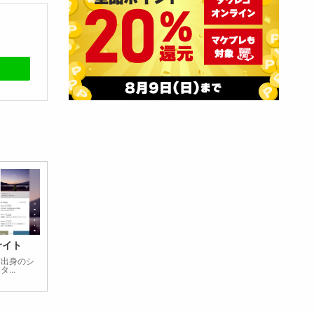
サイト
市出身のシ
...