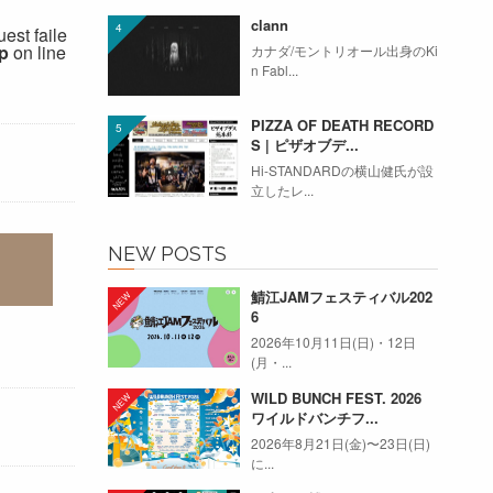
clann
est faile
p
on line
カナダ/モントリオール出身のKi
n Fabl...
PIZZA OF DEATH RECORD
S | ピザオブデ...
Hi-STANDARDの横山健氏が設
立したレ...
NEW POSTS
鯖江JAMフェスティバル202
6
2026年10月11日(日)・12日
(月・...
WILD BUNCH FEST. 2026
ワイルドバンチフ...
2026年8月21日(金)〜23日(日)
に...