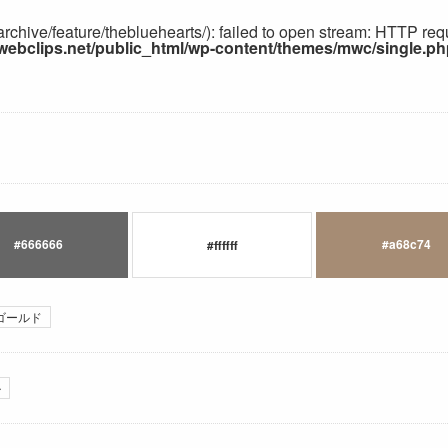
chive/feature/thebluehearts/): failed to open stream: HTTP requ
ebclips.net/public_html/wp-content/themes/mwc/single.ph
#666666
#a68c74
#ffffff
ゴールド
ル