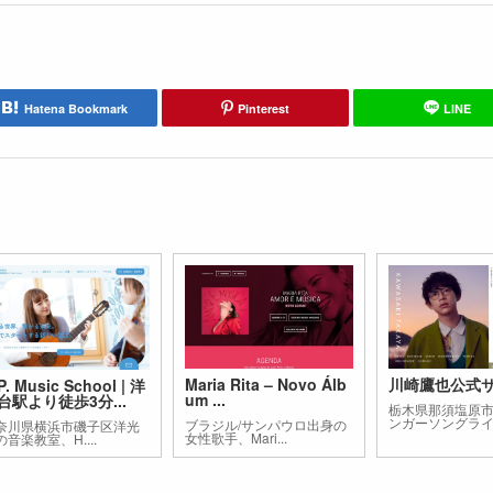
Hatena Bookmark
Pinterest
LINE
Maria Rita – Novo Álb
川崎鷹也公式
P. Music School | 洋
um ...
台駅より徒歩3分...
栃木県那須塩原
ンガーソングライタ
ブラジル/サンパウロ出身の
奈川県横浜市磯子区洋光
女性歌手、Mari...
の音楽教室、H....