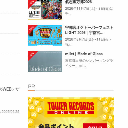
氣志團万博2026
2026年11月7日(土)・8日(日)に
千...
宇都宮オクトーバーフェスト
LIGHT 2026 | 宇都宮...
2026年8月7日(金)〜11日(火・
祝)...
milet | Made of Glass
東京都出身のシンガーソングラ
イター、mil...
PR
のWEBデザ
: 2025/05/25