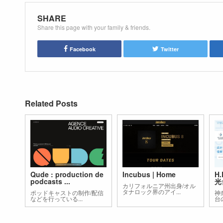
SHARE
Share this page with your family & friends.
Facebook
Twitter
Related Posts
Qude : production de
Incubus | Home
H.
podcasts ...
光
カリフォルニア州出身/オル
タナロック界のアイ...
ポッドキャストの制作/配信
神
などを行っている...
台