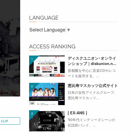
LANGUAGE
Select Language
▼
ACCESS RANKING
ディスクユニオン･オンライ
ンショップ｜diskunion.n...
首都圏を中心に音楽CDやレコ
ードを販売する、...
恵比寿マスカッツ公式サイト
日本の女性アイドルグループ、
恵比寿マスカッツ...
[ EX-ANS ]
'90年代インディーズシーンの
CLIP
伝説的バンド、...