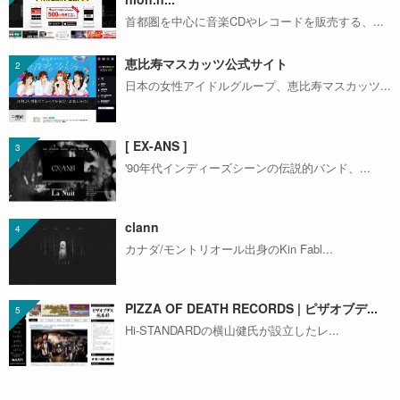
首都圏を中心に音楽CDやレコードを販売する、...
恵比寿マスカッツ公式サイト
日本の女性アイドルグループ、恵比寿マスカッツ...
[ EX-ANS ]
'90年代インディーズシーンの伝説的バンド、...
clann
カナダ/モントリオール出身のKin Fabl...
PIZZA OF DEATH RECORDS | ピザオブデ...
Hi-STANDARDの横山健氏が設立したレ...