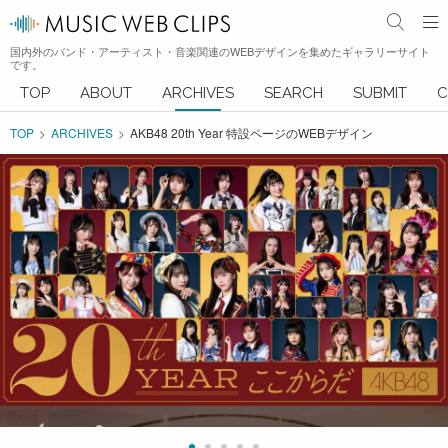
国内外のバンド・アーティスト・音楽関連のWEBデザインを集めたギャラリーサイト
です。
TOP
ABOUT
ARCHIVES
SEARCH
SUBMIT
C
TOP
ARCHIVES
AKB48 20th Year 特設ページのWEBデザイン