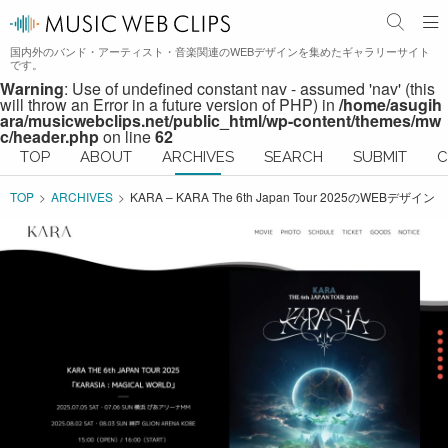
国内外のバンド・アーティスト・音楽関連のWEBデザインを集めたギャラリーサイト
です。
Warning
: Use of undefined constant nav - assumed 'nav' (this
will throw an Error in a future version of PHP) in
/home/asugih
ara/musicwebclips.net/public_html/wp-content/themes/mw
c/header.php
on line
62
TOP
ABOUT
ARCHIVES
SEARCH
SUBMIT
C
TOP
ARCHIVES
KARA – KARA The 6th Japan Tour 2025のWEBデザイン