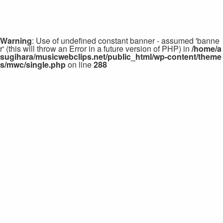
Warning
: Use of undefined constant banner - assumed 'banne
r' (this will throw an Error in a future version of PHP) in
/home/a
sugihara/musicwebclips.net/public_html/wp-content/theme
s/mwc/single.php
on line
288