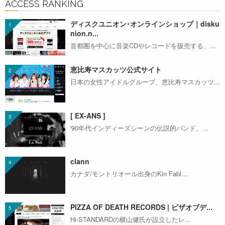
ACCESS RANKING
ディスクユニオン･オンラインショップ｜disku
nion.n...
首都圏を中心に音楽CDやレコードを販売する、...
恵比寿マスカッツ公式サイト
日本の女性アイドルグループ、恵比寿マスカッツ...
[ EX-ANS ]
'90年代インディーズシーンの伝説的バンド、...
clann
カナダ/モントリオール出身のKin Fabl...
PIZZA OF DEATH RECORDS | ピザオブデ...
Hi-STANDARDの横山健氏が設立したレ...