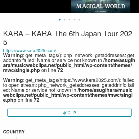
KARA – KARA The 6th Japan Tour 202
5
https://www.kara2025.com/
Warning
: get_meta_tags(): php_network_getaddresses: get
addrinfo failed: Name or service not known in
/home/asugih
ara/musicwebclips.net/public_html/wp-content/themes/
mwc/single.php
on line
72
Warning
: get_meta_tags(https://www.kara2025.com/): failed
to open stream: php_network_getaddresses: getaddrinfo fail
ed: Name or service not known in
/home/asugihara/music
webclips.net/public_html/wp-content/themes/mwc/singl
e.php
on line
72
CLIP
COUNTRY