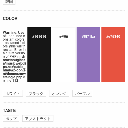
韓国
COLOR
Warning
: Use
of undefined c
#161616
#8f71ba
#e75340
#ffffff
onstant colors
- assumed 'col
ors' (this will th
row an Error in
a future versio
n of PHP) in
/h
ome/asugihar
a/musicwebcli
ps.net/public_
html/wp-conte
nt/themes/mw
c/single.php
o
n line
112
ホワイト
ブラック
オレンジ
パープル
TASTE
ポップ
アブストラクト