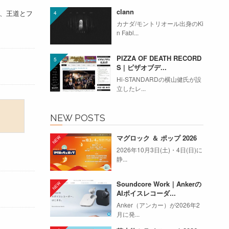
clann
、王道とフ
カナダ/モントリオール出身のKi
n Fabl...
PIZZA OF DEATH RECORD
S | ピザオブデ...
Hi-STANDARDの横山健氏が設
立したレ...
NEW POSTS
マグロック ＆ ポップ 2026
2026年10月3日(土)・4日(日)に
静...
Soundcore Work｜Ankerの
AIボイスレコーダ...
Anker（アンカー）が2026年2
月に発...