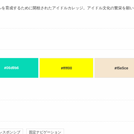
ルを育成するために開校されたアイドルカレッジ。アイドル文化の繁栄を願い
#06d9b6
#ffff00
#f5e5ce
レスポンシブ
固定ナビゲーション