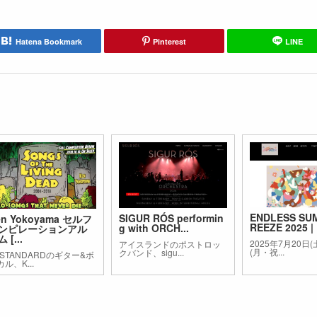
Hatena Bookmark
Pinterest
LINE
ENDLESS SU
SIGUR RÓS performin
en Yokoyama セルフ
REEZE 2025 | 
g with ORCH...
ンピレーションアル
 [...
2025年7月20日(
アイスランドのポストロッ
(月・祝...
クバンド、sigu...
i-STANDARDのギター&ボ
ル、K...