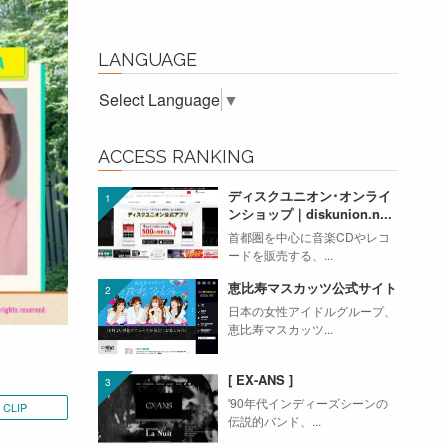
LANGUAGE
Select Language
▼
ACCESS RANKING
ディスクユニオン･オンライ
ンショップ｜diskunion.n...
首都圏を中心に音楽CDやレコ
ードを販売する、...
恵比寿マスカッツ公式サイト
日本の女性アイドルグループ、
恵比寿マスカッツ...
[ EX-ANS ]
'90年代インディーズシーンの
CLIP
伝説的バンド、...