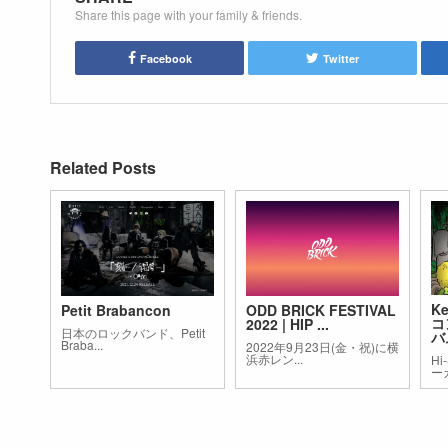
Share this page with your family & friends.
Facebook
Twitter
Related Posts
K
Petit Brabancon
ODD BRICK FESTIVAL
コ
2022 | HIP ...
日本のロックバンド、Petit
バム
Braba...
2022年9月23日(金・祝)に横
浜赤レン...
H
ーカ