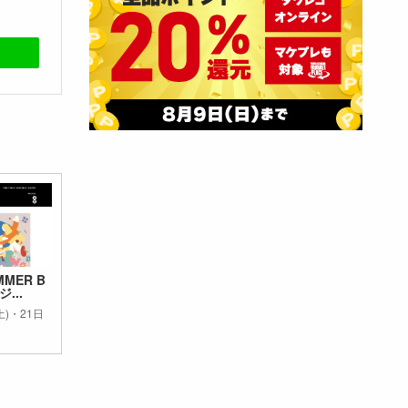
MMER B
ジ...
土)・21日