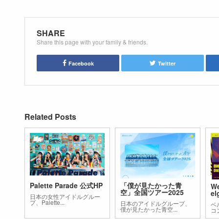
SHARE
Share this page with your family & friends.
Facebook
Twitter
Related Posts
Palette Parade 公式HP
「僕が見たかった青
We
空」全国ツアー2025
el
日本の女性アイドルグルー
プ、Palette...
日本のアイドルグループ、
ベ
僕が見たかった青空...
コ