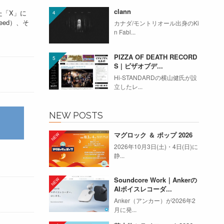
clann
た「X」に
ceed）、そ
カナダ/モントリオール出身のKi
n Fabl...
PIZZA OF DEATH RECORD
S | ピザオブデ...
Hi-STANDARDの横山健氏が設
立したレ...
NEW POSTS
マグロック ＆ ポップ 2026
2026年10月3日(土)・4日(日)に
静...
Soundcore Work｜Ankerの
AIボイスレコーダ...
Anker（アンカー）が2026年2
月に発...