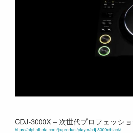
CDJ-3000X – 次世代プロフェッショナ
https://alphatheta.com/ja/product/player/cdj-3000x/black/