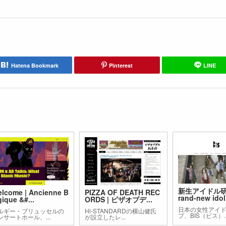
Hatena Bookmark
Pinterest
LINE
新生アイドル
lcome | Ancienne B
PIZZA OF DEATH REC
rand-new idol 
gique &#...
ORDS | ピザオブデ...
日本の女性アイ
ルギー・ブリュッセルの
Hi-STANDARDの横山健氏
プ、BIS（ビス）..
ンサートホール、...
が設立したレ...