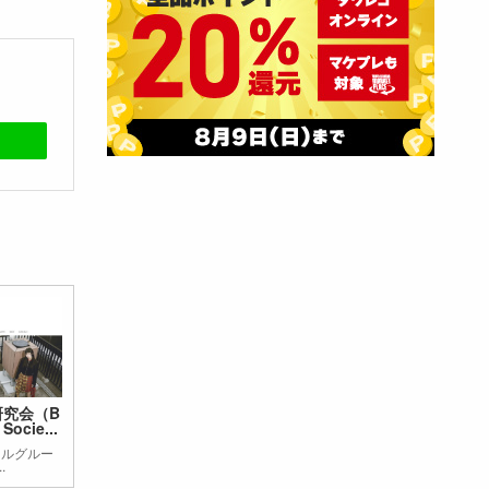
研究会（B
Socie...
ドルグルー
.