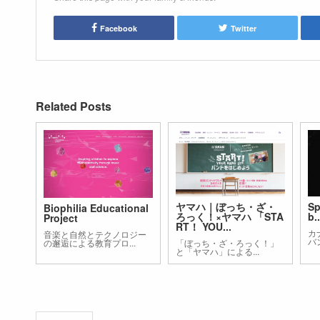
Facebook
Twitter
Related Posts
ヤマハ｜ぼっち・ざ・
Sp
Biophilia Educational
ろっく！×ヤマハ 「STA
b..
Project
RT！ YOU...
カ
音楽と自然とテクノロジー
バン
の邂逅による教育プロ...
「ぼっち・ざ・ろっく！」
と「ヤマハ」による...