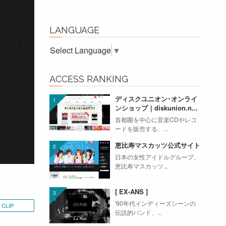
LANGUAGE
Select Language
▼
ACCESS RANKING
ディスクユニオン･オンライ
ンショップ｜diskunion.n...
首都圏を中心に音楽CDやレコ
ードを販売する、...
恵比寿マスカッツ公式サイト
日本の女性アイドルグループ、
恵比寿マスカッツ...
[ EX-ANS ]
'90年代インディーズシーンの
CLIP
伝説的バンド、...