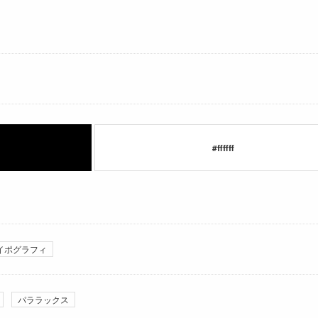
#ffffff
イポグラフィ
パララックス