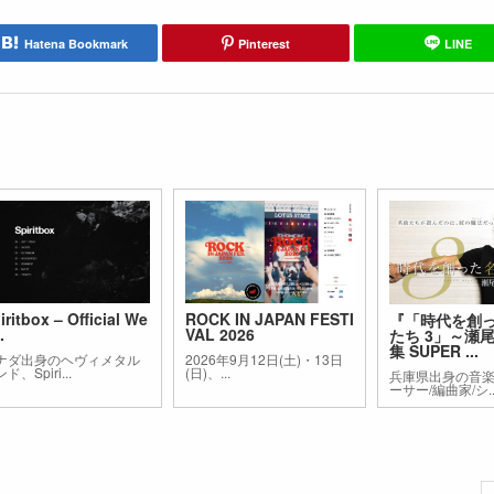
Hatena Bookmark
Pinterest
LINE
iritbox – Official We
ROCK IN JAPAN FESTI
『「時代を創
.
VAL 2026
たち 3」～瀬
集 SUPER ...
ナダ出身のヘヴィメタル
2026年9月12日(土)・13日
ド、Spiri...
(日)、...
兵庫県出身の音
ーサー/編曲家/シ..