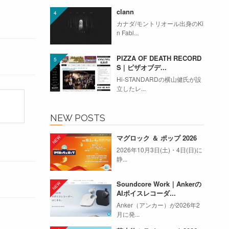
clann
カナダ/モントリオール出身のKi
n Fabl...
PIZZA OF DEATH RECORD
S | ピザオブデ...
Hi-STANDARDの横山健氏が設
立したレ...
NEW POSTS
マグロック ＆ ポップ 2026
2026年10月3日(土)・4日(日)に
静...
Soundcore Work｜Ankerの
AIボイスレコーダ...
Anker（アンカー）が2026年2
月に発...