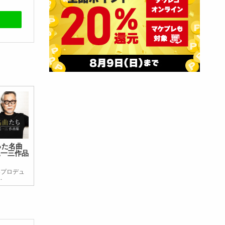
った名曲
尾一三作品
楽プロデュ
.