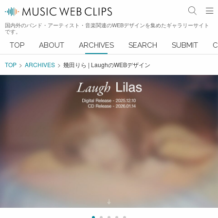
国内外のバンド・アーティスト・音楽関連のWEBデザインを集めたギャラリーサイト
です。
TOP
ABOUT
ARCHIVES
SEARCH
SUBMIT
C
TOP
ARCHIVES
幾田りら | LaughのWEBデザイン