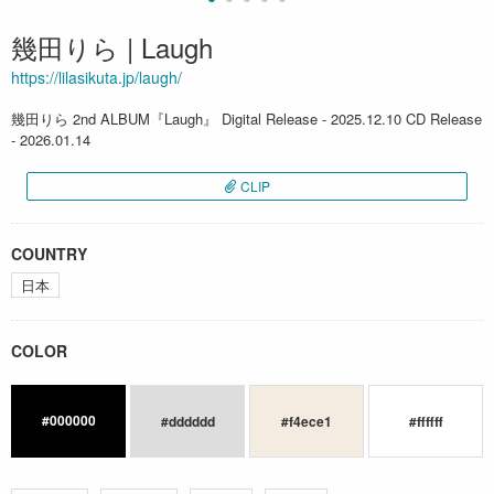
幾田りら | Laugh
https://lilasikuta.jp/laugh/
幾田りら 2nd ALBUM『Laugh』 Digital Release - 2025.12.10 CD Release
- 2026.01.14
CLIP
COUNTRY
日本
COLOR
#000000
#dddddd
#f4ece1
#ffffff