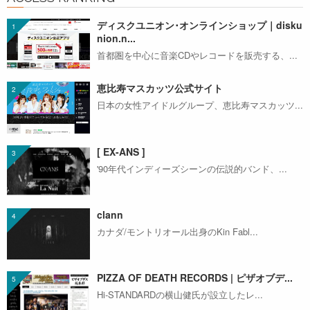
ディスクユニオン･オンラインショップ｜disku
nion.n...
首都圏を中心に音楽CDやレコードを販売する、...
恵比寿マスカッツ公式サイト
日本の女性アイドルグループ、恵比寿マスカッツ...
[ EX-ANS ]
'90年代インディーズシーンの伝説的バンド、...
clann
カナダ/モントリオール出身のKin Fabl...
PIZZA OF DEATH RECORDS | ピザオブデ...
Hi-STANDARDの横山健氏が設立したレ...