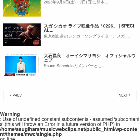
2025年9月6日(土)・7日(日)に熊本...
スガ シカオ ライブ映像作品「0226」 | SPECI
AL...
東京都出身のシンガーソングライター、スガ ...
大石昌良 オーイシマサヨシ オフィシャルウ
ェブ
Sound Scheduleのメンバーとし...
PREV
NEXT
Warning
: Use of undefined constant subcontents - assumed 'subcontent
s' (this will throw an Error in a future version of PHP) in
/home/asugihara/musicwebclips.net/public_html/wp-conte
nt/themes/mwc/single.php
on line