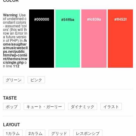
COLOR
Warning
: Use
of undefined c
#000000
#fc839a
#ff452f
#54ffba
onstant colors
- assumed 'col
ors' (this will th
row an Error in
a future versio
n of PHP) in
/h
ome/asugihar
a/musicwebcli
ps.net/public_
html/wp-conte
nt/themes/mw
c/single.php
o
n line
112
グリーン
ピンク
TASTE
ポップ
キュート・ガーリー
ダイナミック
イラスト
LAYOUT
1カラム
2カラム
グリッド
レスポンシブ