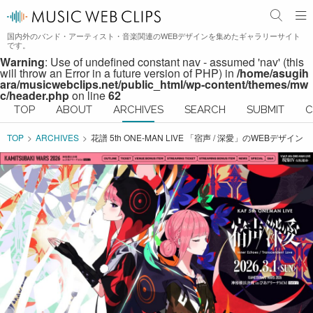
国内外のバンド・アーティスト・音楽関連のWEBデザインを集めたギャラリーサイト
です。
Warning
: Use of undefined constant nav - assumed 'nav' (this
will throw an Error in a future version of PHP) in
/home/asugih
ara/musicwebclips.net/public_html/wp-content/themes/mw
c/header.php
on line
62
TOP
ABOUT
ARCHIVES
SEARCH
SUBMIT
C
TOP
ARCHIVES
花譜 5th ONE-MAN LIVE 「宿声 / 深愛」のWEBデザイン