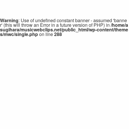
Warning
: Use of undefined constant banner - assumed 'banne
r' (this will throw an Error in a future version of PHP) in
/home/a
sugihara/musicwebclips.net/public_html/wp-content/theme
s/mwc/single.php
on line
288